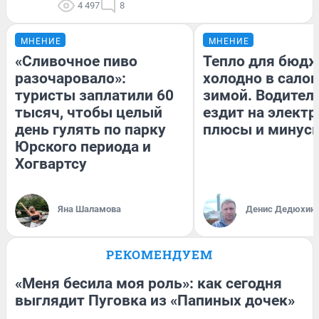
4 497
8
МНЕНИЕ
МНЕНИЕ
«Сливочное пиво
Тепло для бюдж
разочаровало»:
холодно в сало
туристы заплатили 60
зимой. Водитель
тысяч, чтобы целый
ездит на электр
день гулять по парку
плюсы и минус
Юрского периода и
Хогвартсу
Яна Шаламова
Денис Дедюхин
РЕКОМЕНДУЕМ
«Меня бесила моя роль»: как сегодня
выглядит Пуговка из «Папиных дочек»