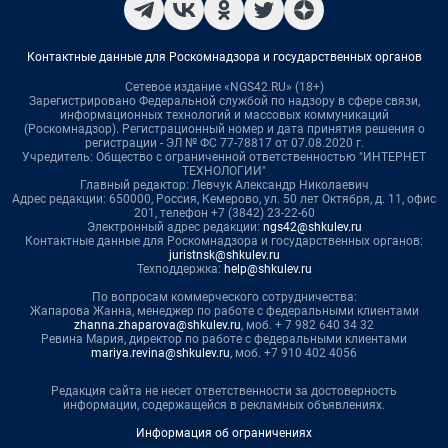
Контактные данные для Роскомнадзора и государственных органов
Сетевое издание «NGS42.RU» (18+)
Зарегистрировано Федеральной службой по надзору в сфере связи,
информационных технологий и массовых коммуникаций
(Роскомнадзор). Регистрационный номер и дата принятия решения о
регистрации - ЭЛ № ФС 77-78817 от 07.08.2020 г.
Учредитель: Общество с ограниченной ответственностью "ИНТЕРНЕТ
ТЕХНОЛОГИИ"
Главный редактор: Левчук Александр Николаевич
Адрес редакции: 650000, Россия, Кемерово, ул. 50 лет Октября, д. 11, офис
201, телефон +7 (3842) 23-22-60
Электронный адрес редакции:
ngs42@shkulev.ru
Контактные данные для Роскомнадзора и государственных органов:
juristnsk@shkulev.ru
Техподдержка:
help@shkulev.ru
По вопросам коммерческого сотрудничества:
Жапарова Жанна, менеджер по работе с федеральными клиентами
zhanna.zhaparova@shkulev.ru
, моб. + 7 982 640 34 32
Ревина Мария, директор по работе с федеральными клиентами
mariya.revina@shkulev.ru
, моб. +7 910 402 4056
Редакция сайта не несет ответственности за достоверность
информации, содержащейся в рекламных объявлениях.
Информация об ограничениях