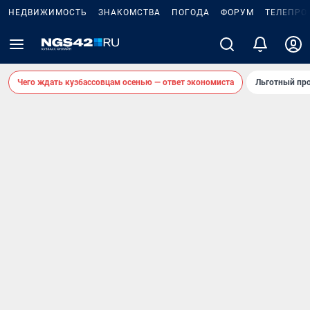
НЕДВИЖИМОСТЬ
ЗНАКОМСТВА
ПОГОДА
ФОРУМ
ТЕЛЕПРО
Чего ждать кузбассовцам осенью — ответ экономиста
Льготный про