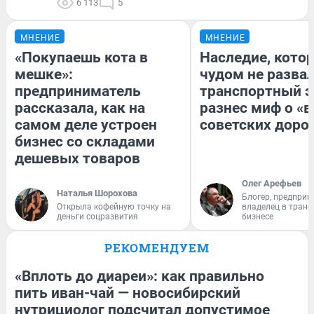
6 113
5
МНЕНИЕ
МНЕНИЕ
«Покупаешь кота в
Наследие, кото
мешке»:
чудом не разва
предприниматель
транспортный э
рассказала, как на
разнес миф о «
самом деле устроен
советских доро
бизнес со складами
дешевых товаров
Олег Арефьев
Наталья Шорохова
Блогер, предприн
Открыла кофейную точку на
владелец в тран
деньги соцразвития
бизнесе
РЕКОМЕНДУЕМ
«Вплоть до диареи»: как правильно
пить иван-чай — новосибирский
нутрициолог подсчитал допустимое