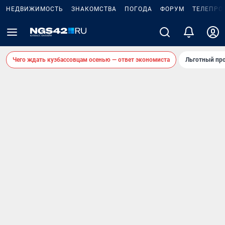
НЕДВИЖИМОСТЬ
ЗНАКОМСТВА
ПОГОДА
ФОРУМ
ТЕЛЕПРО
Чего ждать кузбассовцам осенью — ответ экономиста
Льготный про