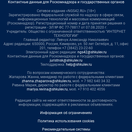
Контактные данные для Роскомнадзора и государственных органов
Сетевое издание «NGS42.RU» (18+)
Зарегистрировано Федеральной службой по надзору в сфере связи,
информационных технологий и массовых коммуникаций
(Роскомнадзор). Регистрационный номер и дата принятия решения о
регистрации - ЭЛ № ФС 77-78817 от 07.08.2020 г.
Учредитель: Общество с ограниченной ответственностью "ИНТЕРНЕТ
ТЕХНОЛОГИИ"
Главный редактор: Левчук Александр Николаевич
Адрес редакции: 650000, Россия, Кемерово, ул. 50 лет Октября, д. 11, офис
201, телефон +7 (3842) 23-22-60
Электронный адрес редакции:
ngs42@shkulev.ru
Контактные данные для Роскомнадзора и государственных органов:
juristnsk@shkulev.ru
Техподдержка:
help@shkulev.ru
По вопросам коммерческого сотрудничества:
Жапарова Жанна, менеджер по работе с федеральными клиентами
zhanna.zhaparova@shkulev.ru
, моб. + 7 982 640 34 32
Ревина Мария, директор по работе с федеральными клиентами
mariya.revina@shkulev.ru
, моб. +7 910 402 4056
Редакция сайта не несет ответственности за достоверность
информации, содержащейся в рекламных объявлениях.
Информация об ограничениях
Политика использования cookies
Рекомендательные системы