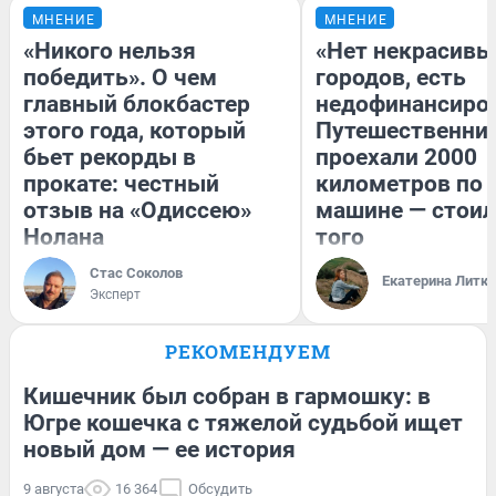
МНЕНИЕ
МНЕНИЕ
«Никого нельзя
«Нет некрасивы
победить». О чем
городов, есть
главный блокбастер
недофинансиро
этого года, который
Путешественни
бьет рекорды в
проехали 2000
прокате: честный
километров по 
отзыв на «Одиссею»
машине — стоил
Нолана
того
Стас Соколов
Екатерина Литк
Эксперт
РЕКОМЕНДУЕМ
Кишечник был собран в гармошку: в
Югре кошечка с тяжелой судьбой ищет
новый дом — ее история
9 августа
16 364
Обсудить