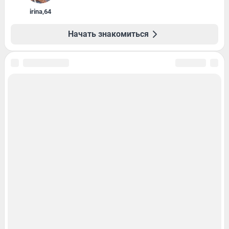
irina
,
64
Начать знакомиться