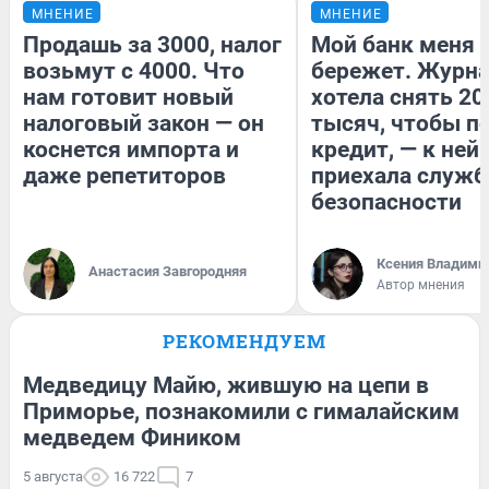
МНЕНИЕ
МНЕНИЕ
Продашь за 3000, налог
Мой банк меня
возьмут с 4000. Что
бережет. Журн
нам готовит новый
хотела снять 20
налоговый закон — он
тысяч, чтобы п
коснется импорта и
кредит, — к ней
даже репетиторов
приехала служб
безопасности
Ксения Владими
Анастасия Завгородняя
Автор мнения
РЕКОМЕНДУЕМ
Медведицу Майю, жившую на цепи в
Приморье, познакомили с гималайским
медведем Фиником
5 августа
16 722
7