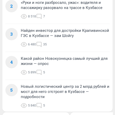
«Руки и ноги разбросало, ужас»: водителя и
2
пассажирку разорвало на трассе в Кузбассе
8 518
7
Найден инвестор для достройки Крапивинской
3
ГЭС в Кузбассе — зам Шойгу
6 480
35
Какой район Новокузнецка самый лучший для
4
жизни — опрос
5 899
5
Новый логистический центр за 2 млрд рублей и
5
мост для него отстроят в Кузбассе —
подробности
5 840
5