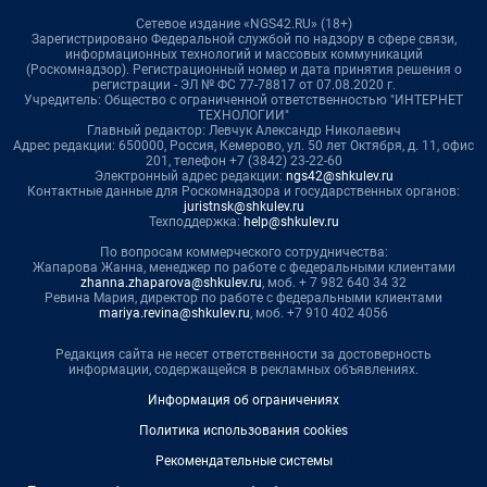
Сетевое издание «NGS42.RU» (18+)
Зарегистрировано Федеральной службой по надзору в сфере связи,
информационных технологий и массовых коммуникаций
(Роскомнадзор). Регистрационный номер и дата принятия решения о
регистрации - ЭЛ № ФС 77-78817 от 07.08.2020 г.
Учредитель: Общество с ограниченной ответственностью "ИНТЕРНЕТ
ТЕХНОЛОГИИ"
Главный редактор: Левчук Александр Николаевич
Адрес редакции: 650000, Россия, Кемерово, ул. 50 лет Октября, д. 11, офис
201, телефон +7 (3842) 23-22-60
Электронный адрес редакции:
ngs42@shkulev.ru
Контактные данные для Роскомнадзора и государственных органов:
juristnsk@shkulev.ru
Техподдержка:
help@shkulev.ru
По вопросам коммерческого сотрудничества:
Жапарова Жанна, менеджер по работе с федеральными клиентами
zhanna.zhaparova@shkulev.ru
, моб. + 7 982 640 34 32
Ревина Мария, директор по работе с федеральными клиентами
mariya.revina@shkulev.ru
, моб. +7 910 402 4056
Редакция сайта не несет ответственности за достоверность
информации, содержащейся в рекламных объявлениях.
Информация об ограничениях
Политика использования cookies
Рекомендательные системы