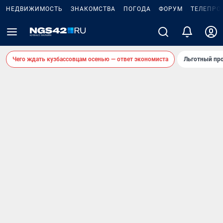
НЕДВИЖИМОСТЬ
ЗНАКОМСТВА
ПОГОДА
ФОРУМ
ТЕЛЕПРО
Чего ждать кузбассовцам осенью — ответ экономиста
Льготный про