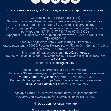
Контактные данные для Роскомнадзора и государственных органов
Сетевое издание «NGS42.RU» (18+)
Зарегистрировано Федеральной службой по надзору в сфере связи,
информационных технологий и массовых коммуникаций
(Роскомнадзор). Регистрационный номер и дата принятия решения о
регистрации - ЭЛ № ФС 77-78817 от 07.08.2020 г.
Учредитель: Общество с ограниченной ответственностью "ИНТЕРНЕТ
ТЕХНОЛОГИИ"
Главный редактор: Левчук Александр Николаевич
Адрес редакции: 650000, Россия, Кемерово, ул. 50 лет Октября, д. 11, офис
201, телефон +7 (3842) 23-22-60
Электронный адрес редакции:
ngs42@shkulev.ru
Контактные данные для Роскомнадзора и государственных органов:
juristnsk@shkulev.ru
Техподдержка:
help@shkulev.ru
По вопросам коммерческого сотрудничества:
Жапарова Жанна, менеджер по работе с федеральными клиентами
zhanna.zhaparova@shkulev.ru
, моб. + 7 982 640 34 32
Ревина Мария, директор по работе с федеральными клиентами
mariya.revina@shkulev.ru
, моб. +7 910 402 4056
Редакция сайта не несет ответственности за достоверность
информации, содержащейся в рекламных объявлениях.
Информация об ограничениях
Политика использования cookies