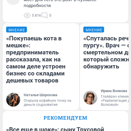
подробности
5 816
5
МНЕНИЕ
МНЕНИЕ
«Покупаешь кота в
«Спуталась речь
мешке»:
пургу». Врач — о
предприниматель
смертельном ди
рассказала, как на
который сложн
самом деле устроен
обнаружить
бизнес со складами
дешевых товаров
Ирина Волкова
Наталья Шорохова
Главврач клиник
Открыла кофейную точку на
«Реабилитация д
деньги соцразвития
Волковой»
РЕКОМЕНДУЕМ
«Все еще в шоке»: сыну Трусовой