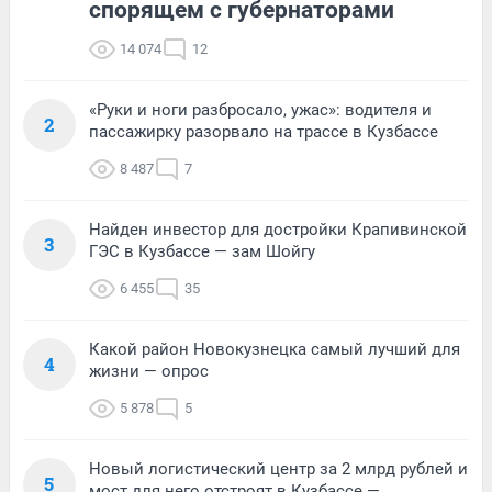
спорящем с губернаторами
14 074
12
«Руки и ноги разбросало, ужас»: водителя и
2
пассажирку разорвало на трассе в Кузбассе
8 487
7
Найден инвестор для достройки Крапивинской
3
ГЭС в Кузбассе — зам Шойгу
6 455
35
Какой район Новокузнецка самый лучший для
4
жизни — опрос
5 878
5
Новый логистический центр за 2 млрд рублей и
5
мост для него отстроят в Кузбассе —