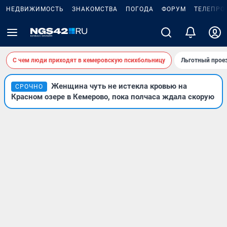
НЕДВИЖИМОСТЬ
ЗНАКОМСТВА
ПОГОДА
ФОРУМ
ТЕЛЕПРО
С чем люди приходят в кемеровскую психбольницу
Льготный проез
Женщина чуть не истекла кровью на
СРОЧНО
Красном озере в Кемерово, пока полчаса ждала скорую