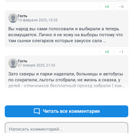
+0
–0
Гость
10 февраля 2025, 15:35
Вы народ вы сами голосовали и выбирали а теперь 
возмущается. Лично я не хожу на выборы потому что 
там сынки олегархов которые закусок сала 
закончили институты.
+0
–1
Гость
27 января 2025, 21:33
Зато скверы и парки наделали, больницы и автобусы 
по сократили, льготы отобрали, не жизнь а сказка, у 
детей - отличников бесплатный проезд забрали ( как 
будто на себе возят) по@ зор, анеаДмиНистрация.
+6
–1
Читать все комментарии