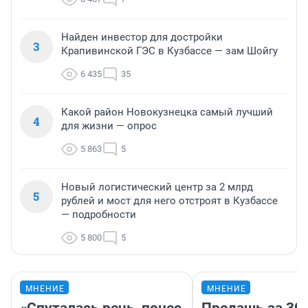
Найден инвестор для достройки
3
Крапивинской ГЭС в Кузбассе — зам Шойгу
6 435
35
Какой район Новокузнецка самый лучший
4
для жизни — опрос
5 863
5
Новый логистический центр за 2 млрд
5
рублей и мост для него отстроят в Кузбассе
— подробности
5 800
5
МНЕНИЕ
МНЕНИЕ
«Спуталась речь, понес
Продашь за 300