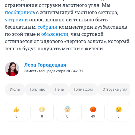
ограничения отгрузки льготного угля. Мы
пообщались
с жительницей частного сектора,
устроили
опрос, должно ли топливо быть
бесплатным,
собрали
комментарии кузбассовцев
по этой теме и
объяснили
, чем сортовой
отличается от рядового «черного золота», который
теперь будут получать местные жители.
Лера Городецкая
Заместитель редактора NGS42.RU
Уголь
Топливо
Печь
Топит дом
Отгрузка угля
3
0
0
49
3