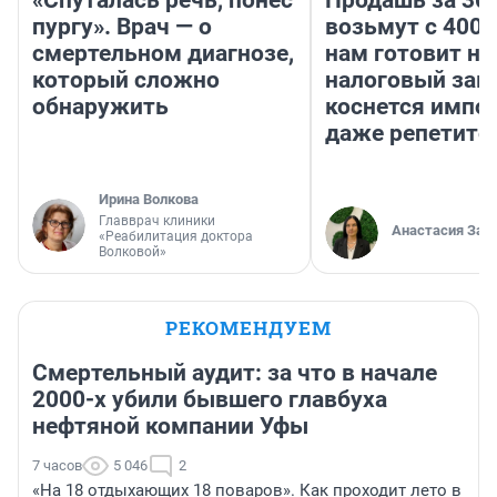
пургу». Врач — о
возьмут с 4000
смертельном диагнозе,
нам готовит н
который сложно
налоговый зако
обнаружить
коснется импор
даже репетито
Ирина Волкова
Главврач клиники
Анастасия Зав
«Реабилитация доктора
Волковой»
РЕКОМЕНДУЕМ
Смертельный аудит: за что в начале
2000-х убили бывшего главбуха
нефтяной компании Уфы
7 часов
5 046
2
«На 18 отдыхающих 18 поваров». Как проходит лето в