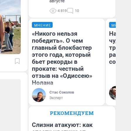
августе
4 819
10
МНЕНИЕ
МНЕНИЕ
«Никого нельзя
Наслед
победить». О чем
чудом 
главный блокбастер
трансп
этого года, который
разнес
бьет рекорды в
советс
прокате: честный
отзыв на «Одиссею»
Нолана
Ол
Бл
Стас Соколов
вл
Эксперт
би
РЕКОМЕНДУЕМ
Слизни атакуют: как