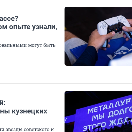
ассе?
м опыте узнали,
реальными могут быть
й:
ены кузнецких
и звезды советского и