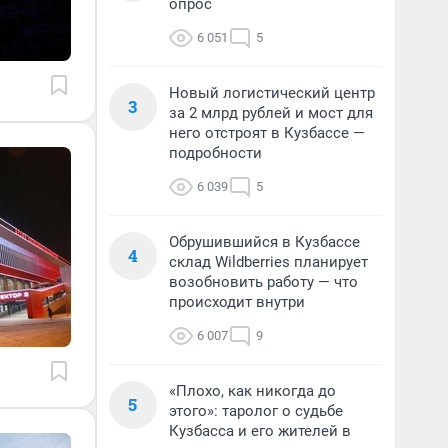
опрос
6 051
5
Новый логистический центр
3
за 2 млрд рублей и мост для
него отстроят в Кузбассе —
подробности
6 039
5
Обрушившийся в Кузбассе
4
склад Wildberries планирует
возобновить работу — что
происходит внутри
6 007
9
«Плохо, как никогда до
5
этого»: таролог о судьбе
Кузбасса и его жителей в