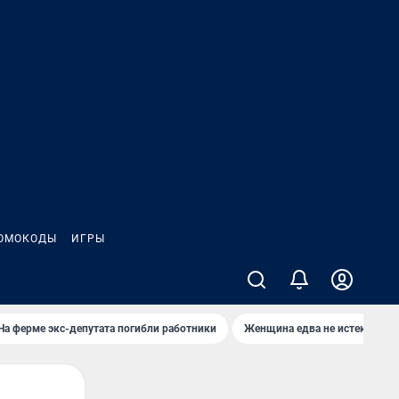
ОМОКОДЫ
ИГРЫ
На ферме экс-депутата погибли работники
Женщина едва не истекла кро