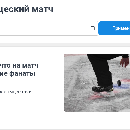
щеский матч
Примен
что на матч
кие фанаты
болельщиков и