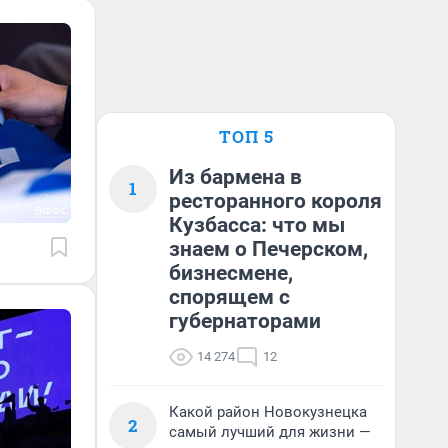
ТОП 5
Из бармена в
1
ресторанного короля
Кузбасса: что мы
знаем о Печерском,
бизнесмене,
спорящем с
губернаторами
14 274
12
Какой район Новокузнецка
2
самый лучший для жизни —