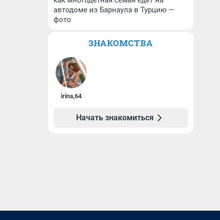
как многодетная семья едет на
автодоме из Барнаула в Турцию —
фото
ЗНАКОМСТВА
irina
,
64
Начать знакомиться