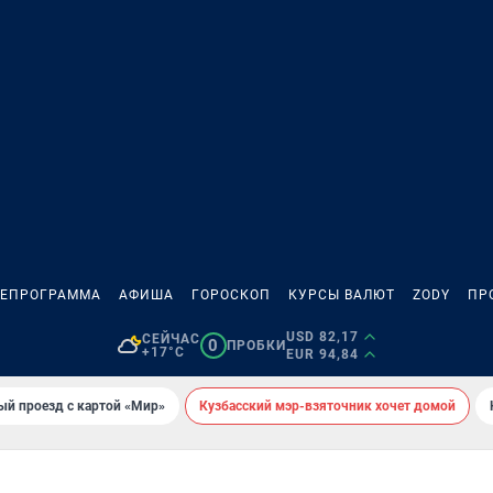
ЛЕПРОГРАММА
АФИША
ГОРОСКОП
КУРСЫ ВАЛЮТ
ZODY
ПР
USD 82,17
СЕЙЧАС
0
ПРОБКИ
+17°C
EUR 94,84
ый проезд с картой «Мир»
Кузбасский мэр-взяточник хочет домой