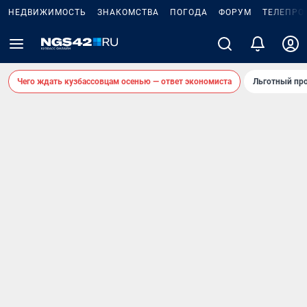
НЕДВИЖИМОСТЬ
ЗНАКОМСТВА
ПОГОДА
ФОРУМ
ТЕЛЕПРО
Чего ждать кузбассовцам осенью — ответ экономиста
Льготный про