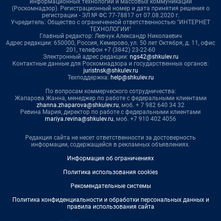
информационных технологий и массовых коммуникаций
(Роскомнадзор). Регистрационный номер и дата принятия решения о
регистрации - ЭЛ № ФС 77-78817 от 07.08.2020 г.
Учредитель: Общество с ограниченной ответственностью "ИНТЕРНЕТ
ТЕХНОЛОГИИ"
Главный редактор: Левчук Александр Николаевич
Адрес редакции: 650000, Россия, Кемерово, ул. 50 лет Октября, д. 11, офис
201, телефон +7 (3842) 23-22-60
Электронный адрес редакции:
ngs42@shkulev.ru
Контактные данные для Роскомнадзора и государственных органов:
juristnsk@shkulev.ru
Техподдержка:
help@shkulev.ru
По вопросам коммерческого сотрудничества:
Жапарова Жанна, менеджер по работе с федеральными клиентами
zhanna.zhaparova@shkulev.ru
, моб. + 7 982 640 34 32
Ревина Мария, директор по работе с федеральными клиентами
mariya.revina@shkulev.ru
, моб. +7 910 402 4056
Редакция сайта не несет ответственности за достоверность
информации, содержащейся в рекламных объявлениях.
Информация об ограничениях
Политика использования cookies
Рекомендательные системы
Политика конфиденциальности и обработки персональных данных и
правила использования сайта