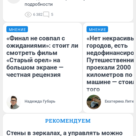
подробности
6 382
5
МНЕНИЕ
МНЕНИЕ
«Финал не совпал с
«Нет некрасивы
ожиданиями»: стоит ли
городов, есть
смотреть фильм
недофинансиро
«Старый орел» на
Путешественни
большом экране —
проехали 2000
честная рецензия
километров по 
машине — стоил
того
Надежда Губарь
Екатерина Литк
РЕКОМЕНДУЕМ
Стены в зеркалах, а управлять можно