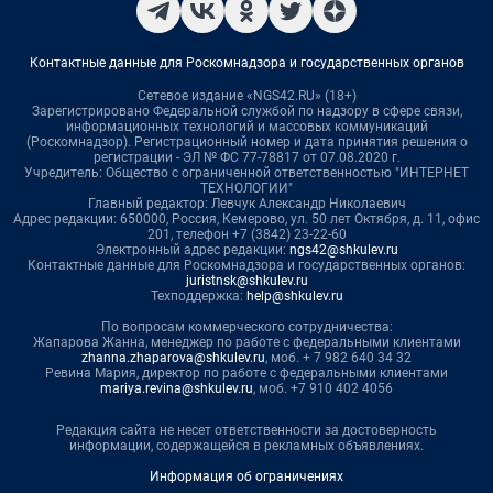
Контактные данные для Роскомнадзора и государственных органов
Сетевое издание «NGS42.RU» (18+)
Зарегистрировано Федеральной службой по надзору в сфере связи,
информационных технологий и массовых коммуникаций
(Роскомнадзор). Регистрационный номер и дата принятия решения о
регистрации - ЭЛ № ФС 77-78817 от 07.08.2020 г.
Учредитель: Общество с ограниченной ответственностью "ИНТЕРНЕТ
ТЕХНОЛОГИИ"
Главный редактор: Левчук Александр Николаевич
Адрес редакции: 650000, Россия, Кемерово, ул. 50 лет Октября, д. 11, офис
201, телефон +7 (3842) 23-22-60
Электронный адрес редакции:
ngs42@shkulev.ru
Контактные данные для Роскомнадзора и государственных органов:
juristnsk@shkulev.ru
Техподдержка:
help@shkulev.ru
По вопросам коммерческого сотрудничества:
Жапарова Жанна, менеджер по работе с федеральными клиентами
zhanna.zhaparova@shkulev.ru
, моб. + 7 982 640 34 32
Ревина Мария, директор по работе с федеральными клиентами
mariya.revina@shkulev.ru
, моб. +7 910 402 4056
Редакция сайта не несет ответственности за достоверность
информации, содержащейся в рекламных объявлениях.
Информация об ограничениях