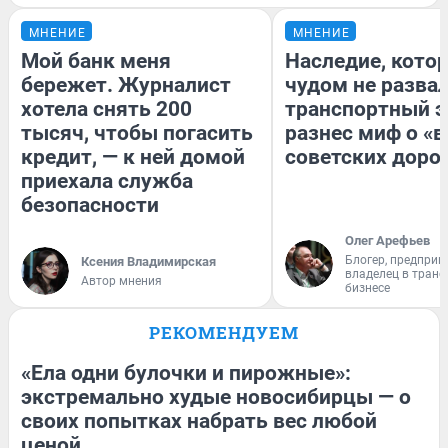
МНЕНИЕ
МНЕНИЕ
Мой банк меня
Наследие, кото
бережет. Журналист
чудом не разва
хотела снять 200
транспортный э
тысяч, чтобы погасить
разнес миф о «
кредит, — к ней домой
советских доро
приехала служба
безопасности
Олег Арефьев
Блогер, предприн
Ксения Владимирская
владелец в тран
Автор мнения
бизнесе
РЕКОМЕНДУЕМ
«Ела одни булочки и пирожные»:
экстремально худые новосибирцы — о
своих попытках набрать вес любой
ценой