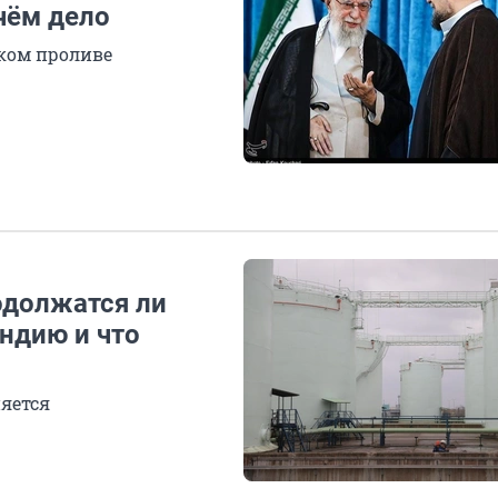
чём дело
ком проливе
одолжатся ли
ндию и что
яется