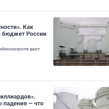
тности». Как
а бюджет России
гобезопасности дают
миллиардов».
 падения — что