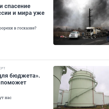
и спасение
ссии и мира уже
орехи в госказне?
ЕРТ
для бюджета».
е поможет
ут нас