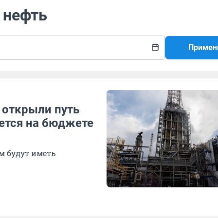
а нефть
Примен
 открыли путь
жется на бюджете
м будут иметь