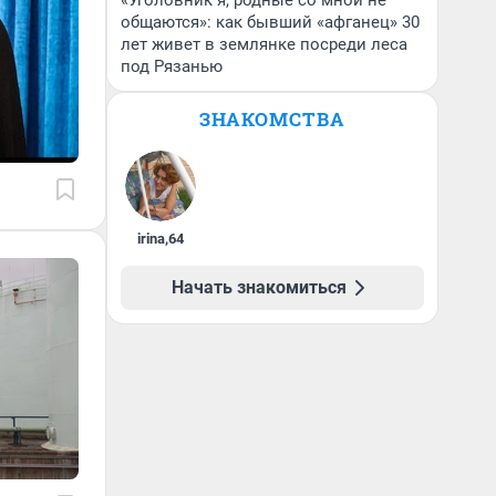
«Уголовник я, родные со мной не
общаются»: как бывший «афганец» 30
лет живет в землянке посреди леса
под Рязанью
ЗНАКОМСТВА
irina
,
64
Начать знакомиться