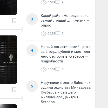
6 589
9
Какой район Новокузнецка
3
самый лучший для жизни —
опрос
6 288
5
Новый логистический центр
4
за 2 млрд рублей и мост для
него отстроят в Кузбассе —
подробности
6 268
5
Наручники вместо Rolex: как
5
судили экс-главу Минздрава
Кузбасса и бывшего
миллионера Дмитрия
Беглова