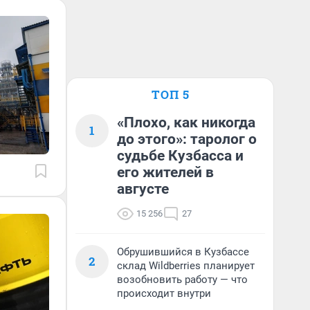
ТОП 5
«Плохо, как никогда
1
до этого»: таролог о
судьбе Кузбасса и
его жителей в
августе
15 256
27
Обрушившийся в Кузбассе
2
склад Wildberries планирует
возобновить работу — что
происходит внутри