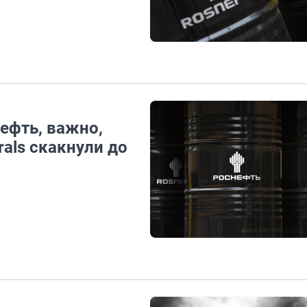
нефть, важно,
rals скакнули до