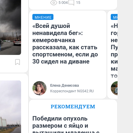
5 004
15
МНЕНИЕ
МНЕНИЕ
«Всей душой
«Нет н
ненавидела бег»:
городов
кемеровчанка
недофи
рассказала, как стать
Путеше
спортсменом, если до
проеха
30 сидел на диване
киломе
машине
того
Елена Денисова
Ек
Корреспондент NGS42.RU
РЕКОМЕНДУЕМ
Победили опухоль
размером с яйцо и
вытащили младенца с