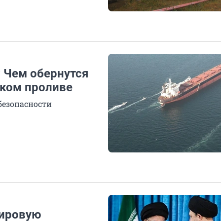
 Чем обернутся
ском проливе
безопасности
мировую