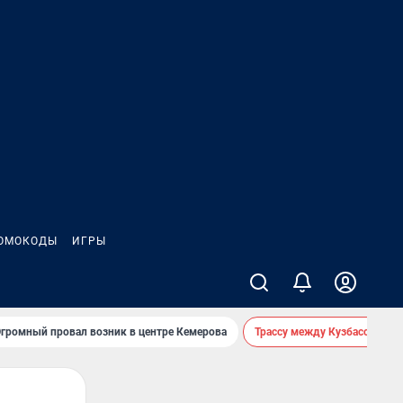
ОМОКОДЫ
ИГРЫ
громный провал возник в центре Кемерова
Трассу между Кузбассом и 