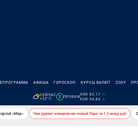
ЛЕПРОГРАММА
АФИША
ГОРОСКОП
КУРСЫ ВАЛЮТ
ZODY
ПР
USD 82,17
СЕЙЧАС
2
ПРОБКИ
+22°C
EUR 94,84
картой «Мир»
Чем удивит кемеровчан новый Парк за 1,3 млрд руб
О