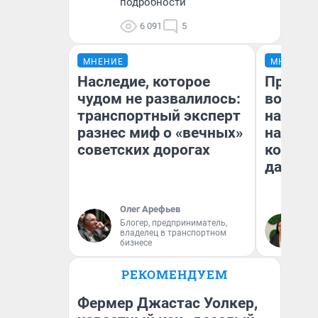
подробности
6 091
5
МНЕНИЕ
МНЕНИЕ
Наследие, которое
Продаш
чудом не развалилось:
возьмут
транспортный эксперт
нам го
разнес миф о «вечных»
налого
советских дорогах
коснет
даже р
Олег Арефьев
Блогер, предприниматель,
Ан
владелец в транспортном
бизнесе
РЕКОМЕНДУЕМ
Фермер Джастас Уолкер,