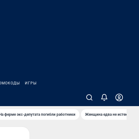
ОМОКОДЫ
ИГРЫ
На ферме экс-депутата погибли работники
Женщина едва не истекла кро