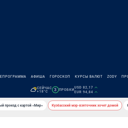
ЛЕПРОГРАММА
АФИША
ГОРОСКОП
КУРСЫ ВАЛЮТ
ZODY
ПР
USD 82,17
СЕЙЧАС
3
ПРОБКИ
+18°C
EUR 94,84
ый проезд с картой «Мир»
Кузбасский мэр-взяточник хочет домой