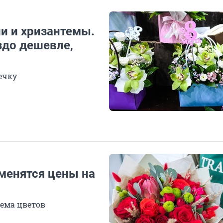
и и хризантемы.
здо дешевле,
ечку
менятся цены на
ъема цветов