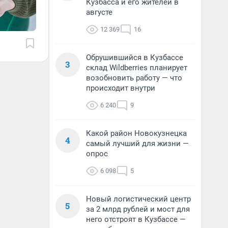
Кузбасса и его жителей в
августе
12 369
16
Обрушившийся в Кузбассе
3
склад Wildberries планирует
возобновить работу — что
происходит внутри
6 240
9
Какой район Новокузнецка
4
самый лучший для жизни —
опрос
6 098
5
Новый логистический центр
5
за 2 млрд рублей и мост для
него отстроят в Кузбассе —