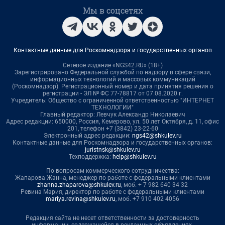
Мы в соцсетях
Контактные данные для Роскомнадзора и государственных органов
Сетевое издание «NGS42.RU» (18+)
Зарегистрировано Федеральной службой по надзору в сфере связи,
информационных технологий и массовых коммуникаций
(Роскомнадзор). Регистрационный номер и дата принятия решения о
регистрации - ЭЛ № ФС 77-78817 от 07.08.2020 г.
Учредитель: Общество с ограниченной ответственностью "ИНТЕРНЕТ
ТЕХНОЛОГИИ"
Главный редактор: Левчук Александр Николаевич
Адрес редакции: 650000, Россия, Кемерово, ул. 50 лет Октября, д. 11, офис
201, телефон +7 (3842) 23-22-60
Электронный адрес редакции:
ngs42@shkulev.ru
Контактные данные для Роскомнадзора и государственных органов:
juristnsk@shkulev.ru
Техподдержка:
help@shkulev.ru
По вопросам коммерческого сотрудничества:
Жапарова Жанна, менеджер по работе с федеральными клиентами
zhanna.zhaparova@shkulev.ru
, моб. + 7 982 640 34 32
Ревина Мария, директор по работе с федеральными клиентами
mariya.revina@shkulev.ru
, моб. +7 910 402 4056
Редакция сайта не несет ответственности за достоверность
информации, содержащейся в рекламных объявлениях.