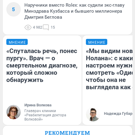
Наручники вместо Rolex: как судили экс-главу
5
Минздрава Кузбасса и бывшего миллионера
Дмитрия Беглова
4 982
15
МНЕНИЕ
МНЕНИЕ
«Спуталась речь, понес
«Мы видим нов
пургу». Врач — о
Нолана»: с каки
смертельном диагнозе,
настроем нужн
который сложно
смотреть «Одис
обнаружить
чтобы она не
выглядела как 
Ирина Волкова
Главврач клиники
Надежда Губарь
«Реабилитация доктора
Волковой»
РЕКОМЕНДУЕМ