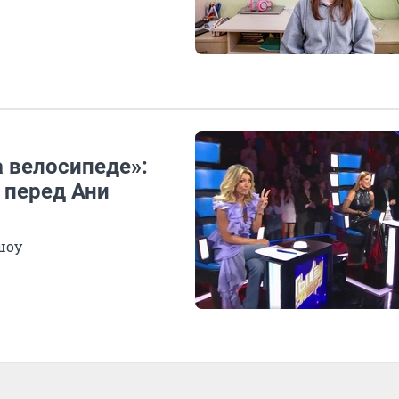
а велосипеде»:
 перед Ани
шоу