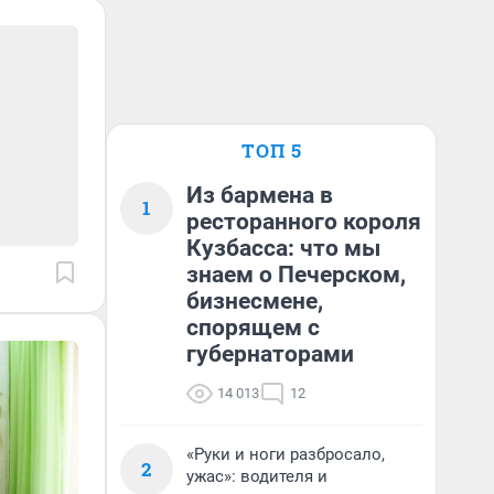
ТОП 5
Из бармена в
1
ресторанного короля
Кузбасса: что мы
знаем о Печерском,
бизнесмене,
спорящем с
губернаторами
14 013
12
«Руки и ноги разбросало,
2
ужас»: водителя и