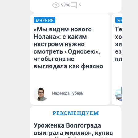
5 736
5
МНЕНИЕ
МНЕНИЕ
«Мы видим нового
Тепло 
Нолана»: с каким
холодн
настроем нужно
зимой.
смотреть «Одиссею»,
ездит н
чтобы она не
плюсы 
выглядела как фиаско
Надежда Губарь
Д
РЕКОМЕНДУЕМ
Уроженка Волгограда
выиграла миллион, купив