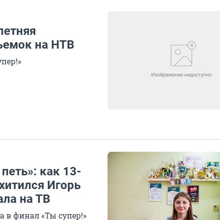
летняя
ъемок на НТВ
пер!»
петь»: как 13-
хитился Игорь
ала на ТВ
 в финал «Ты супер!»