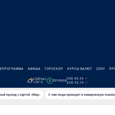
ЛЕПРОГРАММА
АФИША
ГОРОСКОП
КУРСЫ ВАЛЮТ
ZODY
ПР
USD 80,93
СЕЙЧАС
3
ПРОБКИ
+20°C
EUR 93,19
ный проезд с картой «Мир»
С чем люди приходят в кемеровскую психб