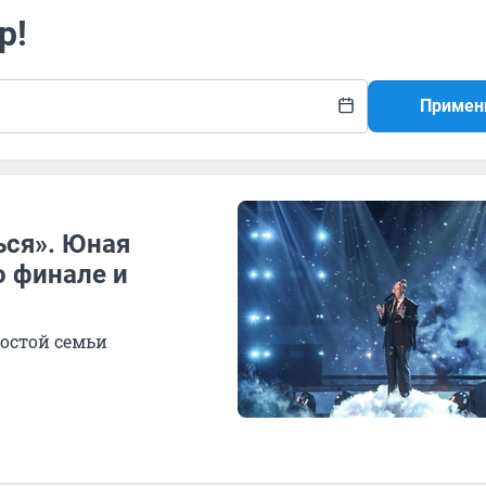
р!
Примен
ься». Юная
о финале и
остой семьи