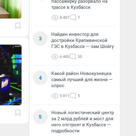
пассажирку разорвало на
трассе в Кузбассе
8 407
7
Найден инвестор для
3
достройки Крапивинской
ГЭС в Кузбассе — зам Шойгу
6 405
35
Какой район Новокузнецка
4
самый лучший для жизни —
опрос
5 811
5
Новый логистический центр
5
за 2 млрд рублей и мост для
него отстроят в Кузбассе —
подробности