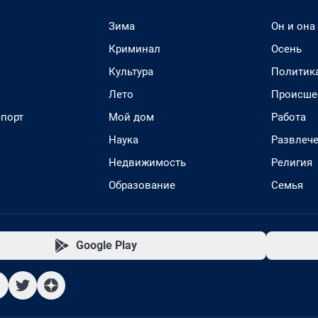
Зима
Он и она
Криминал
Осень
Культура
Политик
Лето
Происше
спорт
Мой дом
Работа
Наука
Развлеч
Недвижимость
Религия
Образование
Семья
Google Play