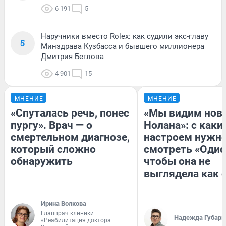
6 191
5
Наручники вместо Rolex: как судили экс-главу
5
Минздрава Кузбасса и бывшего миллионера
Дмитрия Беглова
4 901
15
МНЕНИЕ
МНЕНИЕ
«Спуталась речь, понес
«Мы видим нов
пургу». Врач — о
Нолана»: с каки
смертельном диагнозе,
настроем нужн
который сложно
смотреть «Одис
обнаружить
чтобы она не
выглядела как 
Ирина Волкова
Главврач клиники
Надежда Губарь
«Реабилитация доктора