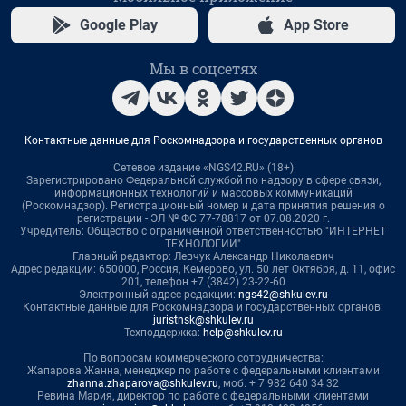
Google Play
App Store
Мы в соцсетях
Контактные данные для Роскомнадзора и государственных органов
Сетевое издание «NGS42.RU» (18+)
Зарегистрировано Федеральной службой по надзору в сфере связи,
информационных технологий и массовых коммуникаций
(Роскомнадзор). Регистрационный номер и дата принятия решения о
регистрации - ЭЛ № ФС 77-78817 от 07.08.2020 г.
Учредитель: Общество с ограниченной ответственностью "ИНТЕРНЕТ
ТЕХНОЛОГИИ"
Главный редактор: Левчук Александр Николаевич
Адрес редакции: 650000, Россия, Кемерово, ул. 50 лет Октября, д. 11, офис
201, телефон +7 (3842) 23-22-60
Электронный адрес редакции:
ngs42@shkulev.ru
Контактные данные для Роскомнадзора и государственных органов:
juristnsk@shkulev.ru
Техподдержка:
help@shkulev.ru
По вопросам коммерческого сотрудничества:
Жапарова Жанна, менеджер по работе с федеральными клиентами
zhanna.zhaparova@shkulev.ru
, моб. + 7 982 640 34 32
Ревина Мария, директор по работе с федеральными клиентами