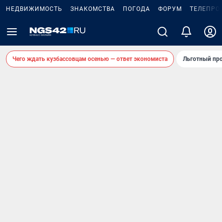
НЕДВИЖИМОСТЬ
ЗНАКОМСТВА
ПОГОДА
ФОРУМ
ТЕЛЕПРО
Чего ждать кузбассовцам осенью — ответ экономиста
Льготный про