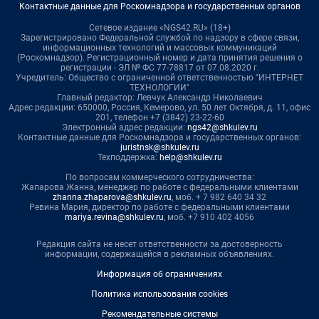
Контактные данные для Роскомнадзора и государственных органов
Сетевое издание «NGS42.RU» (18+)
Зарегистрировано Федеральной службой по надзору в сфере связи,
информационных технологий и массовых коммуникаций
(Роскомнадзор). Регистрационный номер и дата принятия решения о
регистрации - ЭЛ № ФС 77-78817 от 07.08.2020 г.
Учредитель: Общество с ограниченной ответственностью "ИНТЕРНЕТ
ТЕХНОЛОГИИ"
Главный редактор: Левчук Александр Николаевич
Адрес редакции: 650000, Россия, Кемерово, ул. 50 лет Октября, д. 11, офис
201, телефон +7 (3842) 23-22-60
Электронный адрес редакции:
ngs42@shkulev.ru
Контактные данные для Роскомнадзора и государственных органов:
juristnsk@shkulev.ru
Техподдержка:
help@shkulev.ru
По вопросам коммерческого сотрудничества:
Жапарова Жанна, менеджер по работе с федеральными клиентами
zhanna.zhaparova@shkulev.ru
, моб. + 7 982 640 34 32
Ревина Мария, директор по работе с федеральными клиентами
mariya.revina@shkulev.ru
, моб. +7 910 402 4056
Редакция сайта не несет ответственности за достоверность
информации, содержащейся в рекламных объявлениях.
Информация об ограничениях
Политика использования cookies
Рекомендательные системы