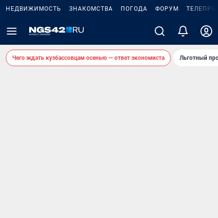
НЕДВИЖИМОСТЬ
ЗНАКОМСТВА
ПОГОДА
ФОРУМ
ТЕЛЕПРО
Чего ждать кузбассовцам осенью — ответ экономиста
Льготный про