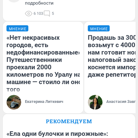
подробности
6 103
5
МНЕНИЕ
МНЕНИЕ
«Нет некрасивых
Продашь за 3000
городов, есть
возьмут с 4000.
недофинансированные».
нам готовит но
Путешественники
налоговый зако
проехали 2000
коснется импор
километров по Уралу на
даже репетитор
машине — стоило ли оно
того
Екатерина Литкевич
Анастасия Завг
РЕКОМЕНДУЕМ
«Ела одни булочки и пирожные»: