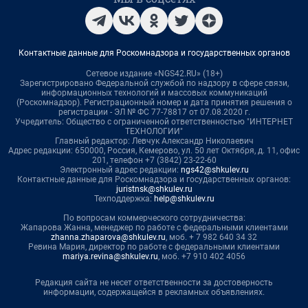
Контактные данные для Роскомнадзора и государственных органов
Сетевое издание «NGS42.RU» (18+)
Зарегистрировано Федеральной службой по надзору в сфере связи,
информационных технологий и массовых коммуникаций
(Роскомнадзор). Регистрационный номер и дата принятия решения о
регистрации - ЭЛ № ФС 77-78817 от 07.08.2020 г.
Учредитель: Общество с ограниченной ответственностью "ИНТЕРНЕТ
ТЕХНОЛОГИИ"
Главный редактор: Левчук Александр Николаевич
Адрес редакции: 650000, Россия, Кемерово, ул. 50 лет Октября, д. 11, офис
201, телефон +7 (3842) 23-22-60
Электронный адрес редакции:
ngs42@shkulev.ru
Контактные данные для Роскомнадзора и государственных органов:
juristnsk@shkulev.ru
Техподдержка:
help@shkulev.ru
По вопросам коммерческого сотрудничества:
Жапарова Жанна, менеджер по работе с федеральными клиентами
zhanna.zhaparova@shkulev.ru
, моб. + 7 982 640 34 32
Ревина Мария, директор по работе с федеральными клиентами
mariya.revina@shkulev.ru
, моб. +7 910 402 4056
Редакция сайта не несет ответственности за достоверность
информации, содержащейся в рекламных объявлениях.