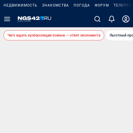
НЕДВИЖИМОСТЬ
ЗНАКОМСТВА
ПОГОДА
ФОРУМ
ТЕЛЕПРО
Чего ждать кузбассовцам осенью — ответ экономиста
Льготный про