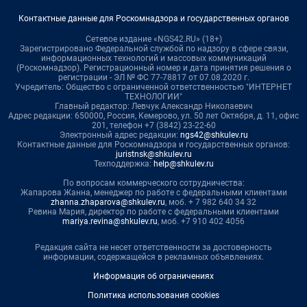
Контактные данные для Роскомнадзора и государственных органов
Сетевое издание «NGS42.RU» (18+)
Зарегистрировано Федеральной службой по надзору в сфере связи,
информационных технологий и массовых коммуникаций
(Роскомнадзор). Регистрационный номер и дата принятия решения о
регистрации - ЭЛ № ФС 77-78817 от 07.08.2020 г.
Учредитель: Общество с ограниченной ответственностью "ИНТЕРНЕТ
ТЕХНОЛОГИИ"
Главный редактор: Левчук Александр Николаевич
Адрес редакции: 650000, Россия, Кемерово, ул. 50 лет Октября, д. 11, офис
201, телефон +7 (3842) 23-22-60
Электронный адрес редакции:
ngs42@shkulev.ru
Контактные данные для Роскомнадзора и государственных органов:
juristnsk@shkulev.ru
Техподдержка:
help@shkulev.ru
По вопросам коммерческого сотрудничества:
Жапарова Жанна, менеджер по работе с федеральными клиентами
zhanna.zhaparova@shkulev.ru
, моб. + 7 982 640 34 32
Ревина Мария, директор по работе с федеральными клиентами
mariya.revina@shkulev.ru
, моб. +7 910 402 4056
Редакция сайта не несет ответственности за достоверность
информации, содержащейся в рекламных объявлениях.
Информация об ограничениях
Политика использования cookies