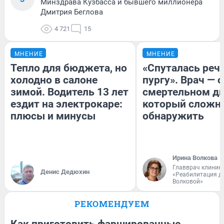
Минздрава Кузбасса и бывшего миллионера
Дмитрия Беглова
4 721
15
МНЕНИЕ
МНЕНИЕ
Тепло для бюджета, но
«Спуталась речь
холодно в салоне
пургу». Врач — о
зимой. Водитель 13 лет
смертельном ди
ездит на электрокаре:
который сложн
плюсы и минусы
обнаружить
Ирина Волкова
Главврач клиник
Денис Дедюхин
«Реабилитация д
Волковой»
РЕКОМЕНДУЕМ
Как приготовить фаршированные