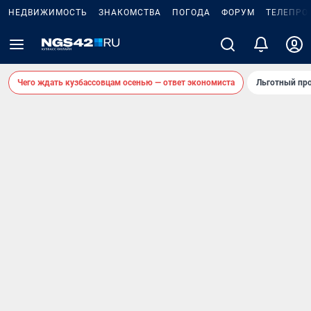
НЕДВИЖИМОСТЬ
ЗНАКОМСТВА
ПОГОДА
ФОРУМ
ТЕЛЕПРО
Чего ждать кузбассовцам осенью — ответ экономиста
Льготный про