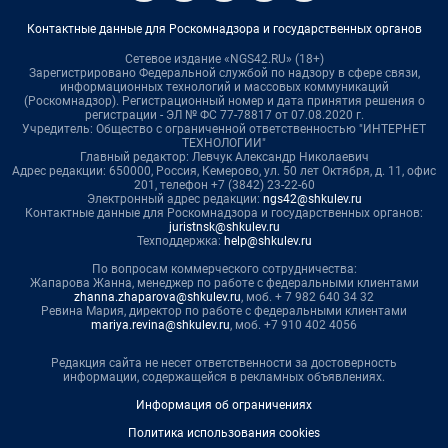
Контактные данные для Роскомнадзора и государственных органов
Сетевое издание «NGS42.RU» (18+)
Зарегистрировано Федеральной службой по надзору в сфере связи,
информационных технологий и массовых коммуникаций
(Роскомнадзор). Регистрационный номер и дата принятия решения о
регистрации - ЭЛ № ФС 77-78817 от 07.08.2020 г.
Учредитель: Общество с ограниченной ответственностью "ИНТЕРНЕТ
ТЕХНОЛОГИИ"
Главный редактор: Левчук Александр Николаевич
Адрес редакции: 650000, Россия, Кемерово, ул. 50 лет Октября, д. 11, офис
201, телефон +7 (3842) 23-22-60
Электронный адрес редакции:
ngs42@shkulev.ru
Контактные данные для Роскомнадзора и государственных органов:
juristnsk@shkulev.ru
Техподдержка:
help@shkulev.ru
По вопросам коммерческого сотрудничества:
Жапарова Жанна, менеджер по работе с федеральными клиентами
zhanna.zhaparova@shkulev.ru
, моб. + 7 982 640 34 32
Ревина Мария, директор по работе с федеральными клиентами
mariya.revina@shkulev.ru
, моб. +7 910 402 4056
Редакция сайта не несет ответственности за достоверность
информации, содержащейся в рекламных объявлениях.
Информация об ограничениях
Политика использования cookies