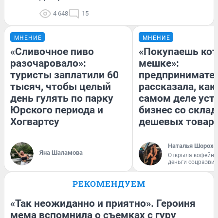
4 648
15
МНЕНИЕ
МНЕНИЕ
«Сливочное пиво
«Покупаешь кот
разочаровало»:
мешке»:
туристы заплатили 60
предпринимате
тысяч, чтобы целый
рассказала, как
день гулять по парку
самом деле уст
Юрского периода и
бизнес со скла
Хогвартсу
дешевых товар
Наталья Шорохо
Яна Шаламова
Открыла кофейну
деньги соцразви
РЕКОМЕНДУЕМ
«Так неожиданно и приятно». Героиня
мема вспомнила о съемках с гуру