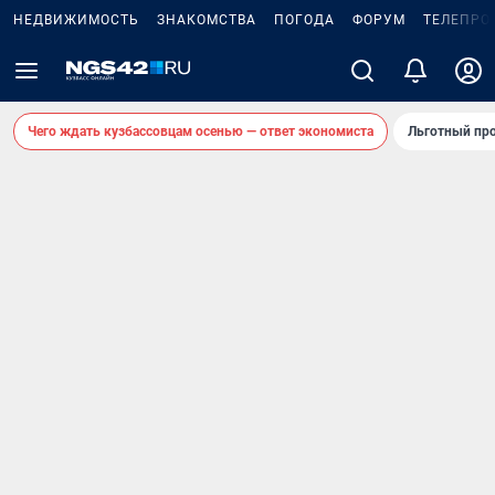
НЕДВИЖИМОСТЬ
ЗНАКОМСТВА
ПОГОДА
ФОРУМ
ТЕЛЕПРО
Чего ждать кузбассовцам осенью — ответ экономиста
Льготный про