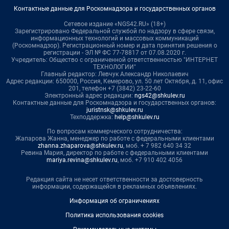
Контактные данные для Роскомнадзора и государственных органов
Сетевое издание «NGS42.RU» (18+)
Зарегистрировано Федеральной службой по надзору в сфере связи,
информационных технологий и массовых коммуникаций
(Роскомнадзор). Регистрационный номер и дата принятия решения о
регистрации - ЭЛ № ФС 77-78817 от 07.08.2020 г.
Учредитель: Общество с ограниченной ответственностью "ИНТЕРНЕТ
ТЕХНОЛОГИИ"
Главный редактор: Левчук Александр Николаевич
Адрес редакции: 650000, Россия, Кемерово, ул. 50 лет Октября, д. 11, офис
201, телефон +7 (3842) 23-22-60
Электронный адрес редакции:
ngs42@shkulev.ru
Контактные данные для Роскомнадзора и государственных органов:
juristnsk@shkulev.ru
Техподдержка:
help@shkulev.ru
По вопросам коммерческого сотрудничества:
Жапарова Жанна, менеджер по работе с федеральными клиентами
zhanna.zhaparova@shkulev.ru
, моб. + 7 982 640 34 32
Ревина Мария, директор по работе с федеральными клиентами
mariya.revina@shkulev.ru
, моб. +7 910 402 4056
Редакция сайта не несет ответственности за достоверность
информации, содержащейся в рекламных объявлениях.
Информация об ограничениях
Политика использования cookies