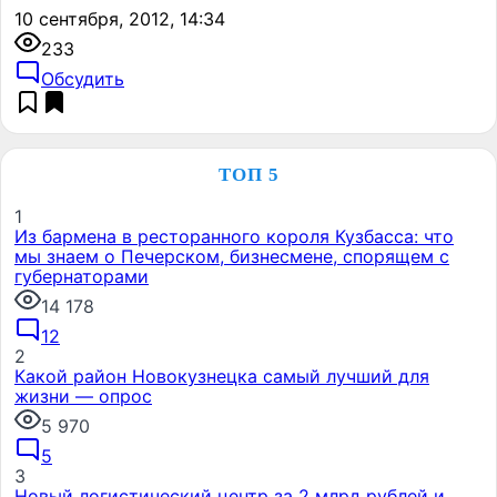
10 сентября, 2012, 14:34
233
Обсудить
ТОП 5
1
Из бармена в ресторанного короля Кузбасса: что
мы знаем о Печерском, бизнесмене, спорящем с
губернаторами
14 178
12
2
Какой район Новокузнецка самый лучший для
жизни — опрос
5 970
5
3
Новый логистический центр за 2 млрд рублей и