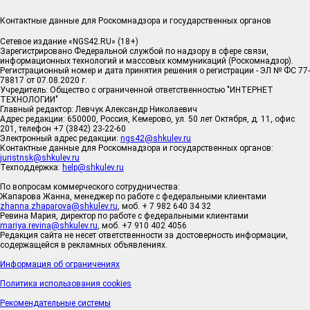
Контактные данные для Роскомнадзора и государственных органов
Сетевое издание «NGS42.RU» (18+)
Зарегистрировано Федеральной службой по надзору в сфере связи,
информационных технологий и массовых коммуникаций (Роскомнадзор).
Регистрационный номер и дата принятия решения о регистрации - ЭЛ № ФС 77-
78817 от 07.08.2020 г.
Учредитель: Общество с ограниченной ответственностью "ИНТЕРНЕТ
ТЕХНОЛОГИИ"
Главный редактор: Левчук Александр Николаевич
Адрес редакции: 650000, Россия, Кемерово, ул. 50 лет Октября, д. 11, офис
201, телефон +7 (3842) 23-22-60
Электронный адрес редакции:
ngs42@shkulev.ru
Контактные данные для Роскомнадзора и государственных органов:
juristnsk@shkulev.ru
Техподдержка:
help@shkulev.ru
По вопросам коммерческого сотрудничества:
Жапарова Жанна, менеджер по работе с федеральными клиентами
zhanna.zhaparova@shkulev.ru
, моб. + 7 982 640 34 32
Ревина Мария, директор по работе с федеральными клиентами
mariya.revina@shkulev.ru
, моб. +7 910 402 4056
Редакция сайта не несет ответственности за достоверность информации,
содержащейся в рекламных объявлениях.
Информация об ограничениях
Политика использования cookies
Рекомендательные системы