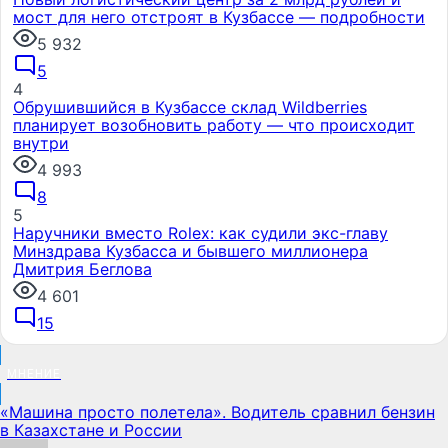
мост для него отстроят в Кузбассе — подробности
5 932
5
4
Обрушившийся в Кузбассе склад Wildberries
планирует возобновить работу — что происходит
внутри
4 993
8
5
Наручники вместо Rolex: как судили экс-главу
Минздрава Кузбасса и бывшего миллионера
Дмитрия Беглова
4 601
15
МНЕНИЕ
«Машина просто полетела». Водитель сравнил бензин
в Казахстане и России