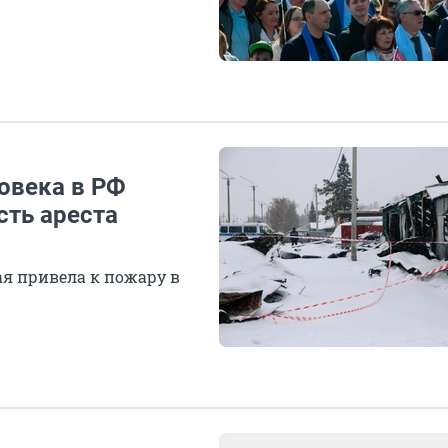
овека в РФ
сть ареста
ая привела к пожару в