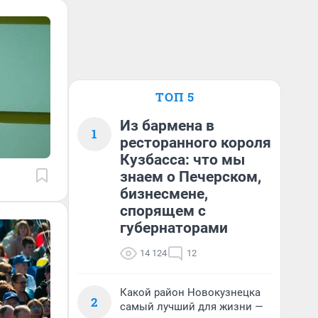
ТОП 5
Из бармена в
1
ресторанного короля
Кузбасса: что мы
знаем о Печерском,
бизнесмене,
спорящем с
губернаторами
14 124
12
Какой район Новокузнецка
2
самый лучший для жизни —