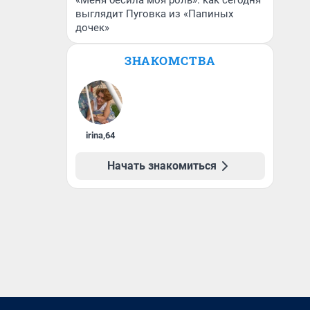
«Меня бесила моя роль»: как сегодня
выглядит Пуговка из «Папиных
дочек»
ЗНАКОМСТВА
irina
,
64
Начать знакомиться