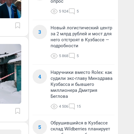
опрос
5 924
5
Новый логистический центр
3
за 2 млрд рублей и мост для
него отстроят в Кузбассе —
подробности
5 868
5
Наручники вместо Rolex: как
4
судили экс-главу Минздрава
Кузбасса и бывшего
миллионера Дмитрия
Беглова
4 506
15
Обрушившийся в Кузбассе
5
склад Wildberries планирует