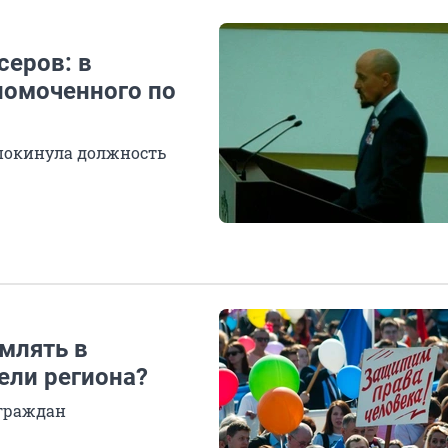
серов: в
номоченного по
покинула должность
млять в
ели региона?
 граждан