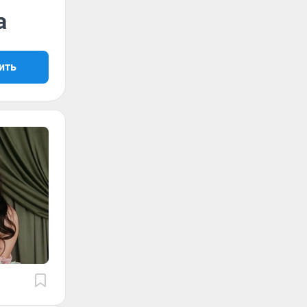
а
ить