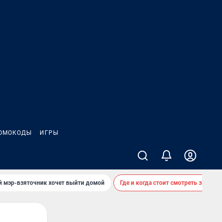
ОМОКОДЫ
ИГРЫ
й мэр-взяточник хочет выйти домой
Где и когда стоит смотреть звездоп