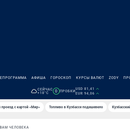
ЛЕПРОГРАММА
АФИША
ГОРОСКОП
КУРСЫ ВАЛЮТ
ZODY
ПР
USD 81,41
СЕЙЧАС
0
ПРОБКИ
+18°C
EUR 94,06
 проезд с картой «Мир»
Топливо в Кузбассе подешевело
Кузбасски
ВАМ ЧЕЛОВЕКА