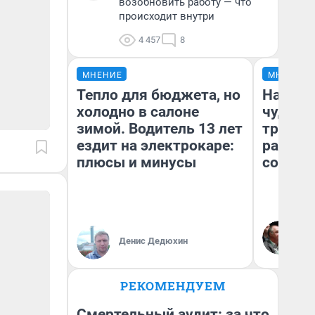
возобновить работу — что
происходит внутри
4 457
8
МНЕНИЕ
МНЕНИЕ
Тепло для бюджета, но
Наслед
холодно в салоне
чудом 
зимой. Водитель 13 лет
трансп
ездит на электрокаре:
разнес
плюсы и минусы
советс
Ол
Бл
Денис Дедюхин
вл
би
РЕКОМЕНДУЕМ
Смертельный аудит: за что