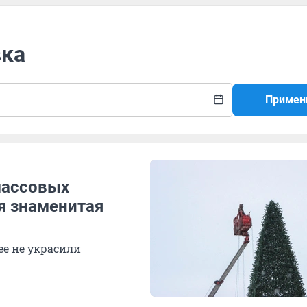
вка
Примен
массовых
я знаменитая
ее не украсили