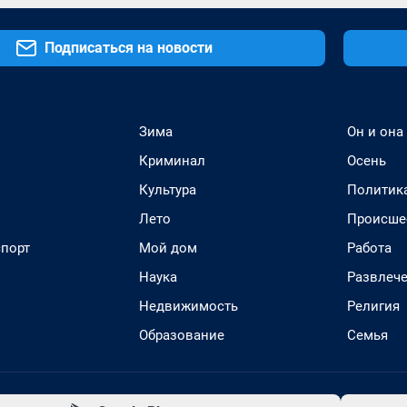
Подписаться на новости
Зима
Он и она
Криминал
Осень
Культура
Политик
Лето
Происше
спорт
Мой дом
Работа
Наука
Развлеч
Недвижимость
Религия
Образование
Семья