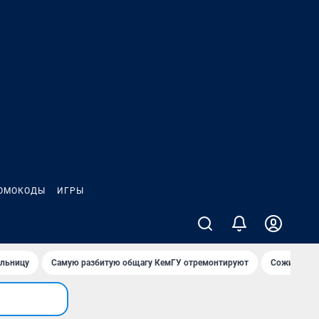
ОМОКОДЫ
ИГРЫ
ольницу
Самую разбитую общагу КемГУ отремонтируют
Сожительни