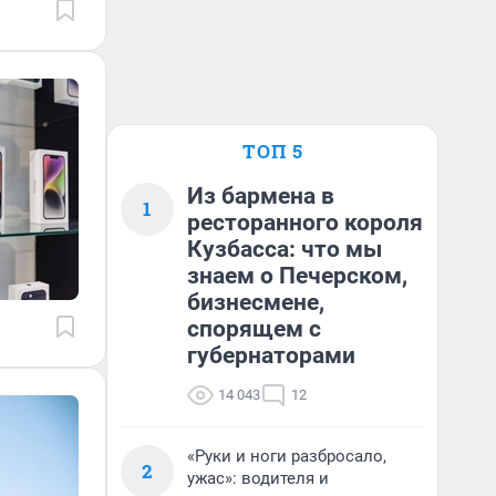
ТОП 5
Из бармена в
1
ресторанного короля
Кузбасса: что мы
знаем о Печерском,
бизнесмене,
спорящем с
губернаторами
14 043
12
«Руки и ноги разбросало,
2
ужас»: водителя и