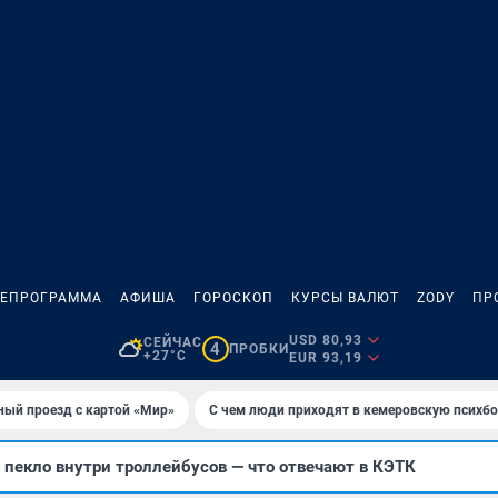
ЛЕПРОГРАММА
АФИША
ГОРОСКОП
КУРСЫ ВАЛЮТ
ZODY
ПР
USD 80,93
СЕЙЧАС
4
ПРОБКИ
+27°C
EUR 93,19
ный проезд с картой «Мир»
С чем люди приходят в кемеровскую психб
пекло внутри троллейбусов — что отвечают в КЭТК