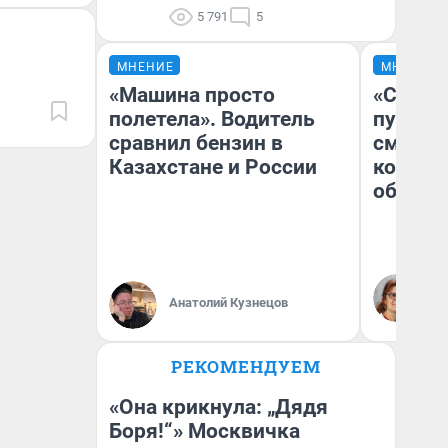
5 791
5
МНЕНИЕ
МНЕНИЕ
«Машина просто
«Спутал
полетела». Водитель
пургу».
сравнил бензин в
смерте
Казахстане и России
которы
обнару
Ир
Гл
Анатолий Кузнецов
«Р
Во
РЕКОМЕНДУЕМ
«Она крикнула: „Дядя
Боря!“» Москвичка