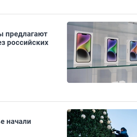
ты предлагают
ез российских
е начали