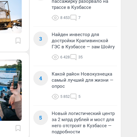
пассажирку разорвало на
трассе в Кузбассе
8 453
7
Найден инвестор для
3
достройки Крапивинской
ГЭС в Кузбассе — зам Шойгу
6 428
35
Какой район Новокузнецка
4
самый лучший для жизни —
опрос
5 852
5
Новый логистический центр
5
за 2 млрд рублей и мост для
него отстроят в Кузбассе —
подробности