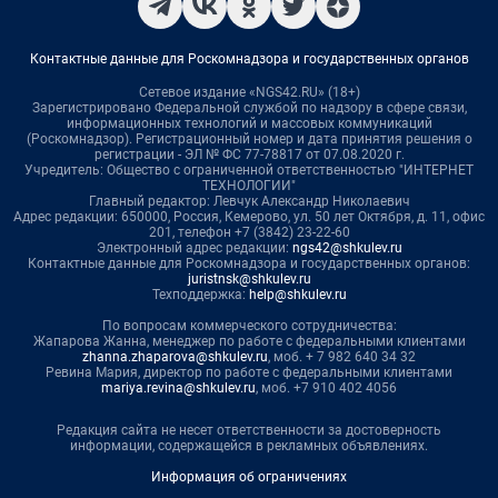
Контактные данные для Роскомнадзора и государственных органов
Сетевое издание «NGS42.RU» (18+)
Зарегистрировано Федеральной службой по надзору в сфере связи,
информационных технологий и массовых коммуникаций
(Роскомнадзор). Регистрационный номер и дата принятия решения о
регистрации - ЭЛ № ФС 77-78817 от 07.08.2020 г.
Учредитель: Общество с ограниченной ответственностью "ИНТЕРНЕТ
ТЕХНОЛОГИИ"
Главный редактор: Левчук Александр Николаевич
Адрес редакции: 650000, Россия, Кемерово, ул. 50 лет Октября, д. 11, офис
201, телефон +7 (3842) 23-22-60
Электронный адрес редакции:
ngs42@shkulev.ru
Контактные данные для Роскомнадзора и государственных органов:
juristnsk@shkulev.ru
Техподдержка:
help@shkulev.ru
По вопросам коммерческого сотрудничества:
Жапарова Жанна, менеджер по работе с федеральными клиентами
zhanna.zhaparova@shkulev.ru
, моб. + 7 982 640 34 32
Ревина Мария, директор по работе с федеральными клиентами
mariya.revina@shkulev.ru
, моб. +7 910 402 4056
Редакция сайта не несет ответственности за достоверность
информации, содержащейся в рекламных объявлениях.
Информация об ограничениях