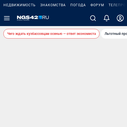
НЕДВИЖИМОСТЬ
ЗНАКОМСТВА
ПОГОДА
ФОРУМ
ТЕЛЕПРО
Чего ждать кузбассовцам осенью — ответ экономиста
Льготный про