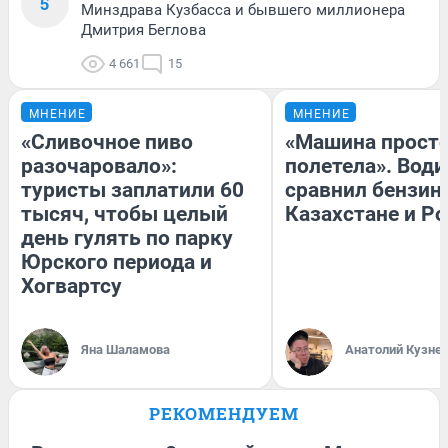
5
Минздрава Кузбасса и бывшего миллионера
Дмитрия Беглова
4 661
15
МНЕНИЕ
МНЕНИЕ
«Сливочное пиво
«Машина прост
разочаровало»:
полетела». Води
туристы заплатили 60
сравнил бензин
тысяч, чтобы целый
Казахстане и Р
день гулять по парку
Юрского периода и
Хогвартсу
Яна Шаламова
Анатолий Кузне
РЕКОМЕНДУЕМ