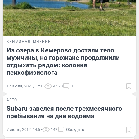
КРИМИНАЛ
МНЕНИЕ
Из озера в Кемерово достали тело
мужчины, но горожане продолжили
отдыхать рядом: колонка
психофизиолога
12 июля, 2021, 17:15
4 570
1
АВТО
Subaru завелся после трехмесячного
пребывания на дне водоема
7 июня, 2012, 14:57
142
Обсудить