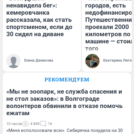
ненавидела бег»:
городов, есть
кемеровчанка
недофинансиро
рассказала, как стать
Путешественни
спортсменом, если до
проехали 2000
30 сидел на диване
километров по 
машине — стоил
того
Елена Денисова
Екатерина Литк
РЕКОМЕНДУЕМ
«Мы не зоопарк, не служба спасения и
не стол заказов»: в Волгограде
волонтеров обвинили в отказе помочь
ежатам
10 часов
4 849
16
«Меня исполосовали всю». Сибирячка похудела на 30