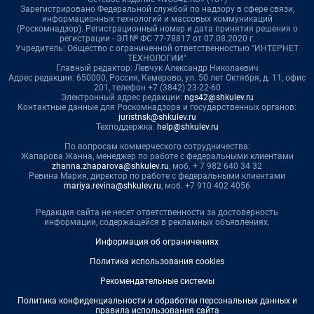
Зарегистрировано Федеральной службой по надзору в сфере связи,
информационных технологий и массовых коммуникаций
(Роскомнадзор). Регистрационный номер и дата принятия решения о
регистрации - ЭЛ № ФС 77-78817 от 07.08.2020 г.
Учредитель: Общество с ограниченной ответственностью "ИНТЕРНЕТ
ТЕХНОЛОГИИ"
Главный редактор: Левчук Александр Николаевич
Адрес редакции: 650000, Россия, Кемерово, ул. 50 лет Октября, д. 11, офис
201, телефон +7 (3842) 23-22-60
Электронный адрес редакции:
ngs42@shkulev.ru
Контактные данные для Роскомнадзора и государственных органов:
juristnsk@shkulev.ru
Техподдержка:
help@shkulev.ru
По вопросам коммерческого сотрудничества:
Жапарова Жанна, менеджер по работе с федеральными клиентами
zhanna.zhaparova@shkulev.ru
, моб. + 7 982 640 34 32
Ревина Мария, директор по работе с федеральными клиентами
mariya.revina@shkulev.ru
, моб. +7 910 402 4056
Редакция сайта не несет ответственности за достоверность
информации, содержащейся в рекламных объявлениях.
Информация об ограничениях
Политика использования cookies
Рекомендательные системы
Политика конфиденциальности и обработки персональных данных и
правила использования сайта