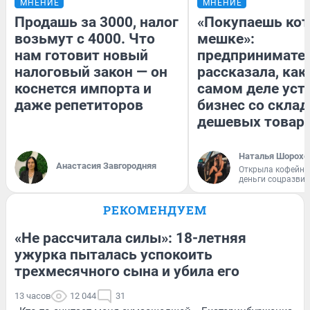
МНЕНИЕ
МНЕНИЕ
Продашь за 3000, налог
«Покупаешь кот
возьмут с 4000. Что
мешке»:
нам готовит новый
предпринимате
налоговый закон — он
рассказала, как
коснется импорта и
самом деле уст
даже репетиторов
бизнес со скла
дешевых товар
Наталья Шорохо
Анастасия Завгородняя
Открыла кофейну
деньги соцразви
РЕКОМЕНДУЕМ
«Не рассчитала силы»: 18-летняя
ужурка пыталась успокоить
трехмесячного сына и убила его
13 часов
12 044
31