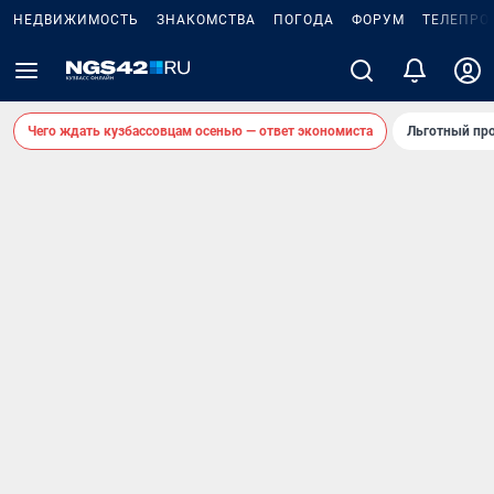
НЕДВИЖИМОСТЬ
ЗНАКОМСТВА
ПОГОДА
ФОРУМ
ТЕЛЕПРО
Чего ждать кузбассовцам осенью — ответ экономиста
Льготный про