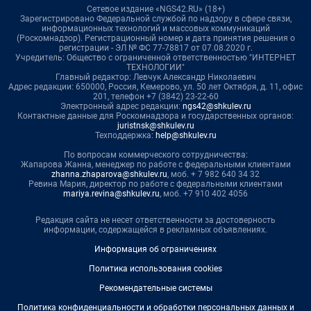
Сетевое издание «NGS42.RU» (18+)
Зарегистрировано Федеральной службой по надзору в сфере связи,
информационных технологий и массовых коммуникаций
(Роскомнадзор). Регистрационный номер и дата принятия решения о
регистрации - ЭЛ № ФС 77-78817 от 07.08.2020 г.
Учредитель: Общество с ограниченной ответственностью "ИНТЕРНЕТ
ТЕХНОЛОГИИ"
Главный редактор: Левчук Александр Николаевич
Адрес редакции: 650000, Россия, Кемерово, ул. 50 лет Октября, д. 11, офис
201, телефон +7 (3842) 23-22-60
Электронный адрес редакции:
ngs42@shkulev.ru
Контактные данные для Роскомнадзора и государственных органов:
juristnsk@shkulev.ru
Техподдержка:
help@shkulev.ru
По вопросам коммерческого сотрудничества:
Жапарова Жанна, менеджер по работе с федеральными клиентами
zhanna.zhaparova@shkulev.ru
, моб. + 7 982 640 34 32
Ревина Мария, директор по работе с федеральными клиентами
mariya.revina@shkulev.ru
, моб. +7 910 402 4056
Редакция сайта не несет ответственности за достоверность
информации, содержащейся в рекламных объявлениях.
Информация об ограничениях
Политика использования cookies
Рекомендательные системы
Политика конфиденциальности и обработки персональных данных и