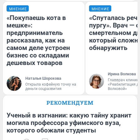
МНЕНИЕ
МНЕНИЕ
«Покупаешь кота в
«Спуталась речь
мешке»:
пургу». Врач — о
предприниматель
смертельном ди
рассказала, как на
который сложн
самом деле устроен
обнаружить
бизнес со складами
дешевых товаров
Ирина Волкова
Наталья Шорохова
Главврач клиник
Открыла кофейную точку на
«Реабилитация д
деньги соцразвития
Волковой»
РЕКОМЕНДУЕМ
Ученый в изгнании: какую тайну хранит
могила профессора уфимского вуза,
которого обожали студенты