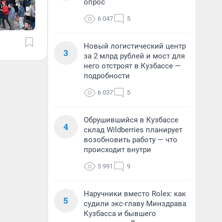
опрос
6 047
5
Новый логистический центр
3
за 2 млрд рублей и мост для
него отстроят в Кузбассе —
подробности
6 037
5
Обрушившийся в Кузбассе
4
склад Wildberries планирует
возобновить работу — что
происходит внутри
5 991
9
Наручники вместо Rolex: как
5
судили экс-главу Минздрава
Кузбасса и бывшего