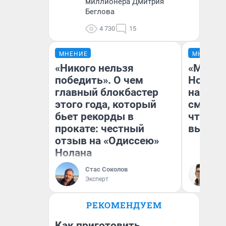
миллионера Дмитрия
Беглова
4 730
15
МНЕНИЕ
МНЕНИЕ
«Никого нельзя
«Мы ви
победить». О чем
Нолана
главный блокбастер
настро
этого года, который
смотре
бьет рекорды в
чтобы 
прокате: честный
выгляд
отзыв на «Одиссею»
Нолана
Стас Соколов
На
Эксперт
РЕКОМЕНДУЕМ
Как приготовить