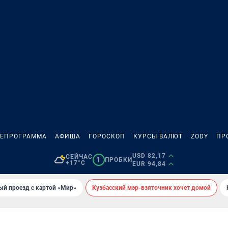
ЛЕПРОГРАММА
АФИША
ГОРОСКОП
КУРСЫ ВАЛЮТ
ZODY
ПР
USD 82,17
СЕЙЧАС
1
ПРОБКИ
+17°C
EUR 94,84
ый проезд с картой «Мир»
Кузбасский мэр-взяточник хочет домой