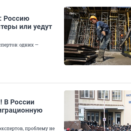
: Россию
теры или уедут
пертов: одних —
! В России
играционную
экспертов, проблему не