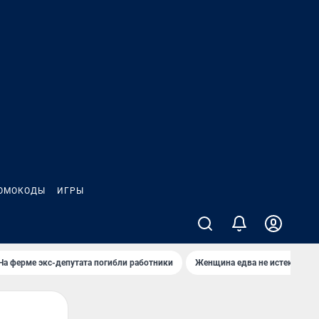
ОМОКОДЫ
ИГРЫ
На ферме экс-депутата погибли работники
Женщина едва не истекла кро