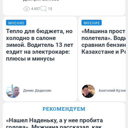
4 657
15
МНЕНИЕ
МНЕНИЕ
Тепло для бюджета, но
«Машина прост
холодно в салоне
полетела». Води
зимой. Водитель 13 лет
сравнил бензин
ездит на электрокаре:
Казахстане и Р
плюсы и минусы
Денис Дедюхин
Анатолий Кузне
РЕКОМЕНДУЕМ
«Нашел Наденьку, а у нее пробита
голова». Мужчина рассказал, как