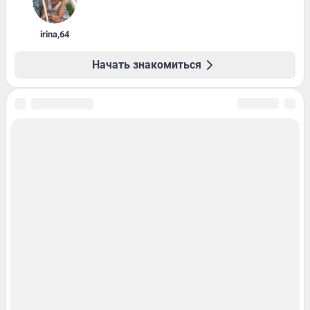
irina
,
64
Начать знакомиться