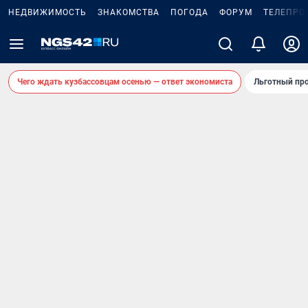
НЕДВИЖИМОСТЬ
ЗНАКОМСТВА
ПОГОДА
ФОРУМ
ТЕЛЕПРО
Чего ждать кузбассовцам осенью — ответ экономиста
Льготный про