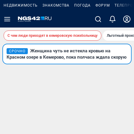
НЕДВИЖИМОСТЬ
ЗНАКОМСТВА
ПОГОДА
ФОРУМ
ТЕЛЕПРО
С чем люди приходят в кемеровскую психбольницу
Льготный проез
Женщина чуть не истекла кровью на
СРОЧНО
Красном озере в Кемерово, пока полчаса ждала скорую