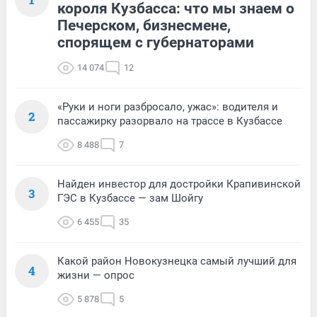
короля Кузбасса: что мы знаем о
Печерском, бизнесмене,
спорящем с губернаторами
14 074
12
«Руки и ноги разбросало, ужас»: водителя и
2
пассажирку разорвало на трассе в Кузбассе
8 488
7
Найден инвестор для достройки Крапивинской
3
ГЭС в Кузбассе — зам Шойгу
6 455
35
Какой район Новокузнецка самый лучший для
4
жизни — опрос
5 878
5