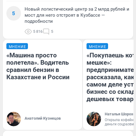
Новый логистический центр за 2 млрд рублей и
5
мост для него отстроят в Кузбассе —
подробности
5 816
5
МНЕНИЕ
МНЕНИЕ
«Машина просто
«Покупаешь кот
полетела». Водитель
мешке»:
сравнил бензин в
предпринимате
Казахстане и России
рассказала, как
самом деле уст
бизнес со скла
дешевых товар
Наталья Шорохо
Анатолий Кузнецов
Открыла кофейну
деньги соцразви