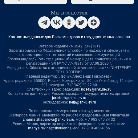
Мы в соцсетях
Контактные данные для Роскомнадзора и государственных органов
Сетевое издание «NGS42.RU» (18+)
Зарегистрировано Федеральной службой по надзору в сфере связи,
информационных технологий и массовых коммуникаций
(Роскомнадзор). Регистрационный номер и дата принятия решения о
регистрации - ЭЛ № ФС 77-78817 от 07.08.2020 г.
Учредитель: Общество с ограниченной ответственностью "ИНТЕРНЕТ
ТЕХНОЛОГИИ"
Главный редактор: Левчук Александр Николаевич
Адрес редакции: 650000, Россия, Кемерово, ул. 50 лет Октября, д. 11, офис
201, телефон +7 (3842) 23-22-60
Электронный адрес редакции:
ngs42@shkulev.ru
Контактные данные для Роскомнадзора и государственных органов:
juristnsk@shkulev.ru
Техподдержка:
help@shkulev.ru
По вопросам коммерческого сотрудничества:
Жапарова Жанна, менеджер по работе с федеральными клиентами
zhanna.zhaparova@shkulev.ru
, моб. + 7 982 640 34 32
Ревина Мария, директор по работе с федеральными клиентами
mariya.revina@shkulev.ru
, моб. +7 910 402 4056