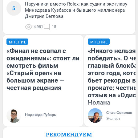
Наручники вместо Rolex: как судили экс-главу
5
Минздрава Кузбасса и бывшего миллионера
Дмитрия Беглова
4 981
15
МНЕНИЕ
МНЕНИЕ
«Финал не совпал с
«Никого нельзя
ожиданиями»: стоит ли
победить». О ч
смотреть фильм
главный блокба
«Старый орел» на
этого года, кот
большом экране —
бьет рекорды в
честная рецензия
прокате: честн
отзыв на «Одис
Нолана
Стас Соколов
Надежда Губарь
Эксперт
РЕКОМЕНДУЕМ