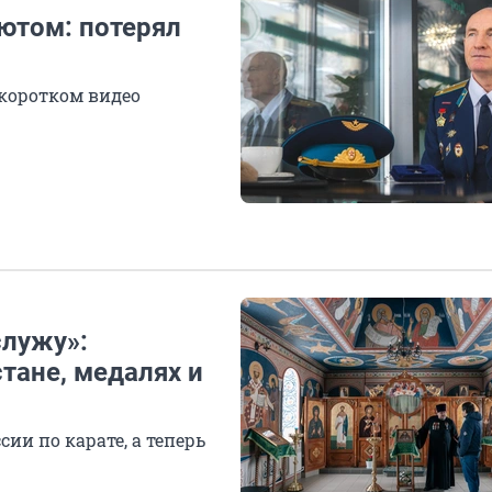
ютом: потерял
 коротком видео
служу»:
тане, медалях и
ии по карате, а теперь