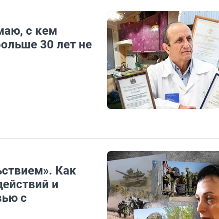
маю, с кем
больше 30 лет не
ьствием». Как
действий и
вью с