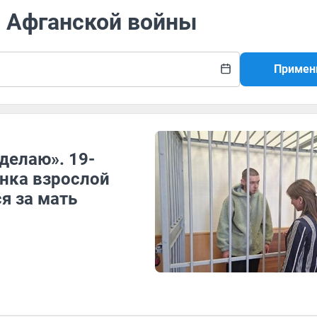
н Афганской войны
Примен
делаю». 19-
енка взрослой
я за мать