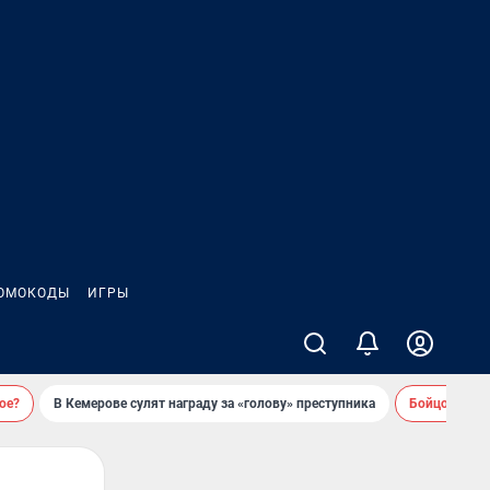
ОМОКОДЫ
ИГРЫ
ое?
В Кемерове сулят награду за «голову» преступника
Бойцовский 