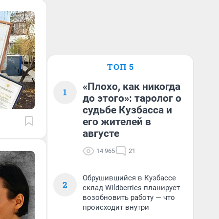
ТОП 5
«Плохо, как никогда
1
до этого»: таролог о
судьбе Кузбасса и
его жителей в
августе
14 965
21
Обрушившийся в Кузбассе
2
склад Wildberries планирует
возобновить работу — что
происходит внутри