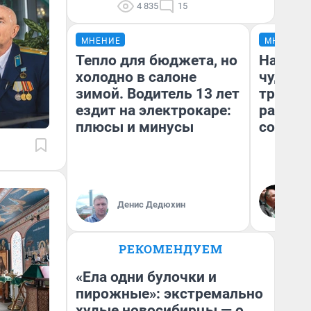
4 835
15
МНЕНИЕ
МНЕНИЕ
Тепло для бюджета, но
Наслед
холодно в салоне
чудом 
зимой. Водитель 13 лет
трансп
ездит на электрокаре:
разнес
плюсы и минусы
советс
Ол
Бл
Денис Дедюхин
вл
би
РЕКОМЕНДУЕМ
«Ела одни булочки и
пирожные»: экстремально
худые новосибирцы — о