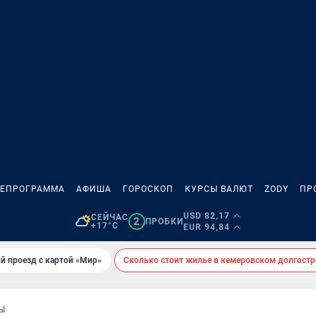
ЛЕПРОГРАММА
АФИША
ГОРОСКОП
КУРСЫ ВАЛЮТ
ZODY
ПР
USD 82,17
СЕЙЧАС
2
ПРОБКИ
+17°C
EUR 94,84
й проезд с картой «Мир»
Сколько стоит жилье в кемеровском долгостр
Ы