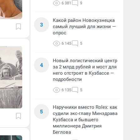
6 381
9
Какой район Новокузнецка
3
самый лучший для жизни —
опрос
6 145
5
Новый логистический центр
4
за 2 млрд рублей и мост для
него отстроят в Кузбассе —
подробности
6 135
5
Наручники вместо Rolex: как
5
судили экс-главу Минздрава
Кузбасса и бывшего
миллионера Дмитрия
Беглова