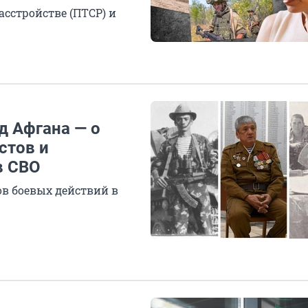
асстройстве (ПТСР) и
д Афгана — о
стов и
в СВО
ов боевых действий в