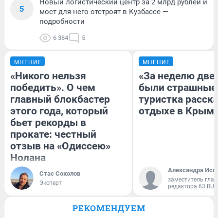
Новый логистический центр за 2 млрд рублей и
5
мост для него отстроят в Кузбассе —
подробности
6 384
5
МНЕНИЕ
МНЕНИЕ
«Никого нельзя
«За неделю две
победить». О чем
были страшные
главный блокбастер
туристка расска
этого года, который
отдыхе в Крым
бьет рекорды в
прокате: честный
отзыв на «Одиссею»
Нолана
Александра Исм
Стас Соколов
заместитель глав
Эксперт
редактора 63.RU
РЕКОМЕНДУЕМ