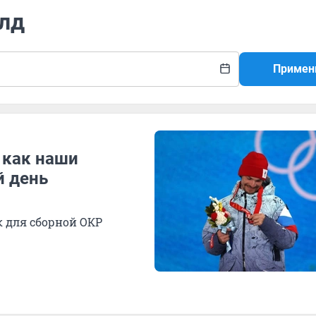
йлд
Примен
 как наши
й день
 для сборной ОКР