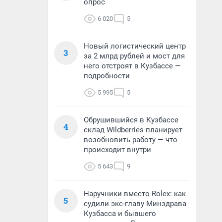
опрос
6 020
5
Новый логистический центр
3
за 2 млрд рублей и мост для
него отстроят в Кузбассе —
подробности
5 995
5
Обрушившийся в Кузбассе
4
склад Wildberries планирует
возобновить работу — что
происходит внутри
5 643
9
Наручники вместо Rolex: как
5
судили экс-главу Минздрава
Кузбасса и бывшего