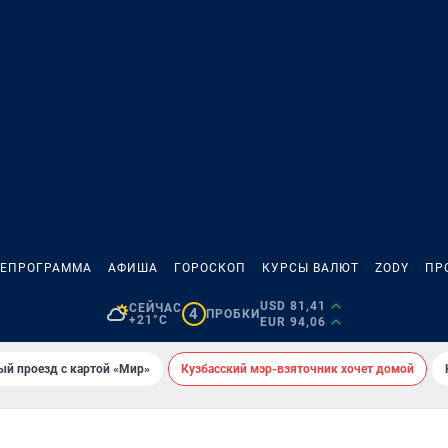
ЛЕПРОГРАММА
АФИША
ГОРОСКОП
КУРСЫ ВАЛЮТ
ZODY
ПР
USD 81,41
СЕЙЧАС
4
ПРОБКИ
+21°C
EUR 94,06
ый проезд с картой «Мир»
Кузбасский мэр-взяточник хочет домой