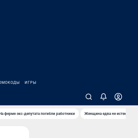
ОМОКОДЫ
ИГРЫ
На ферме экс-депутата погибли работники
Женщина едва не истекла кро