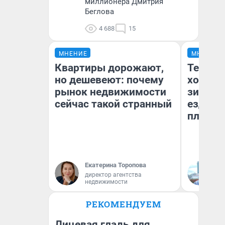
миллионера Дмитрия
Беглова
4 688
15
МНЕНИЕ
МНЕНИЕ
Квартиры дорожают,
Тепло 
но дешевеют: почему
холодн
рынок недвижимости
зимой.
сейчас такой странный
ездит н
плюсы 
Екатерина Торопова
Д
директор агентства
недвижимости
РЕКОМЕНДУЕМ
Лицевая гладь для