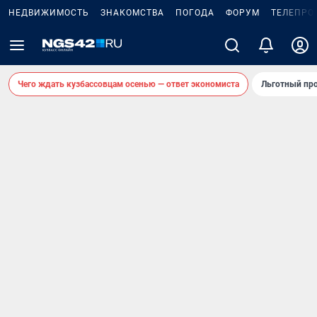
НЕДВИЖИМОСТЬ
ЗНАКОМСТВА
ПОГОДА
ФОРУМ
ТЕЛЕПРО
Чего ждать кузбассовцам осенью — ответ экономиста
Льготный про