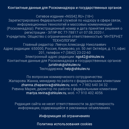
Контактные данные для Роскомнадзора и государственных органов
Сетевое издание «NGS42.RU» (18+)
Зарегистрировано Федеральной службой по надзору в сфере связи,
информационных технологий и массовых коммуникаций
(Роскомнадзор). Регистрационный номер и дата принятия решения о
регистрации - ЭЛ № ФС 77-78817 от 07.08.2020 г.
Учредитель: Общество с ограниченной ответственностью "ИНТЕРНЕТ
ТЕХНОЛОГИИ"
Главный редактор: Левчук Александр Николаевич
Адрес редакции: 650000, Россия, Кемерово, ул. 50 лет Октября, д. 11, офис
201, телефон +7 (3842) 23-22-60
Электронный адрес редакции:
ngs42@shkulev.ru
Контактные данные для Роскомнадзора и государственных органов:
juristnsk@shkulev.ru
Техподдержка:
help@shkulev.ru
По вопросам коммерческого сотрудничества:
Жапарова Жанна, менеджер по работе с федеральными клиентами
zhanna.zhaparova@shkulev.ru
, моб. + 7 982 640 34 32
Ревина Мария, директор по работе с федеральными клиентами
mariya.revina@shkulev.ru
, моб. +7 910 402 4056
Редакция сайта не несет ответственности за достоверность
информации, содержащейся в рекламных объявлениях.
Информация об ограничениях
Политика использования cookies