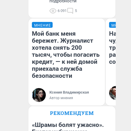
подробности
6 091
5
МНЕНИЕ
МНЕНИЕ
Мой банк меня
Наслед
бережет. Журналист
чудом 
хотела снять 200
трансп
тысяч, чтобы погасить
разнес
кредит, — к ней домой
советс
приехала служба
безопасности
Ол
Бл
Ксения Владимирская
вл
Автор мнения
би
РЕКОМЕНДУЕМ
«Шрамы болят ужасно».