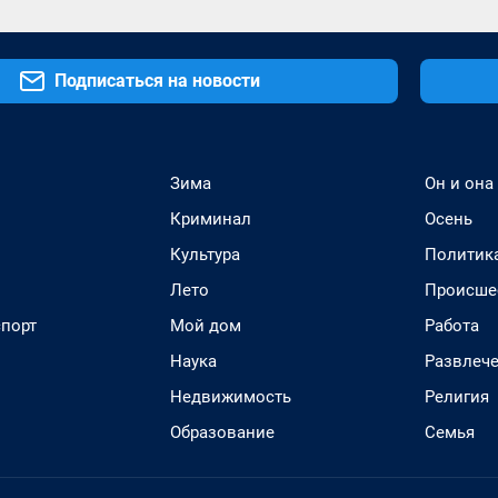
Подписаться на новости
Зима
Он и она
Криминал
Осень
Культура
Политик
Лето
Происше
спорт
Мой дом
Работа
Наука
Развлеч
Недвижимость
Религия
Образование
Семья