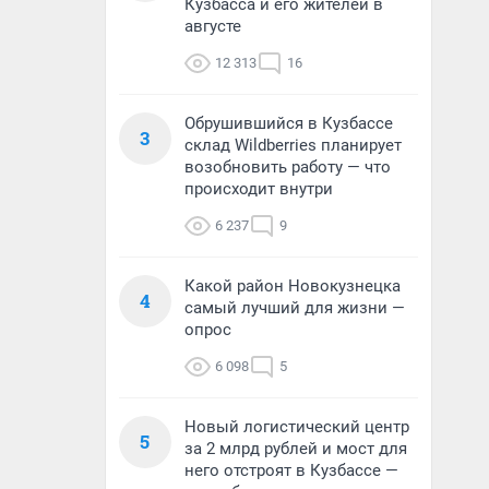
Кузбасса и его жителей в
августе
12 313
16
Обрушившийся в Кузбассе
3
склад Wildberries планирует
возобновить работу — что
происходит внутри
6 237
9
Какой район Новокузнецка
4
самый лучший для жизни —
опрос
6 098
5
Новый логистический центр
5
за 2 млрд рублей и мост для
него отстроят в Кузбассе —