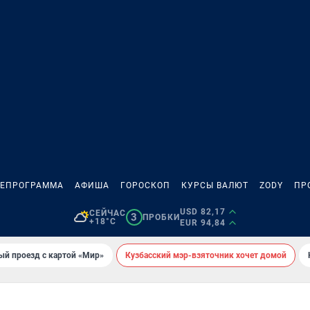
ЛЕПРОГРАММА
АФИША
ГОРОСКОП
КУРСЫ ВАЛЮТ
ZODY
ПР
USD 82,17
СЕЙЧАС
3
ПРОБКИ
+18°C
EUR 94,84
ый проезд с картой «Мир»
Кузбасский мэр-взяточник хочет домой