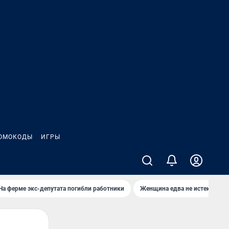
ОМОКОДЫ
ИГРЫ
На ферме экс-депутата погибли работники
Женщина едва не истекла кро