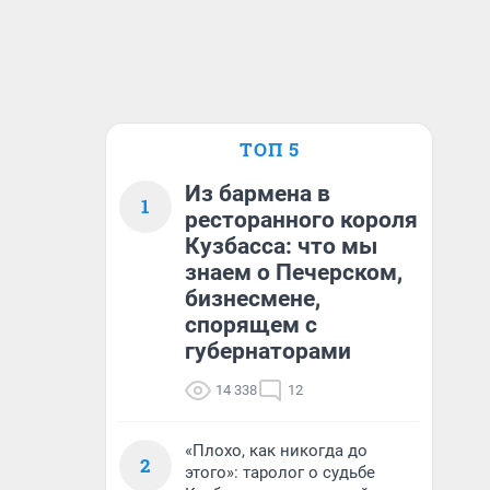
ТОП 5
Из бармена в
1
ресторанного короля
Кузбасса: что мы
знаем о Печерском,
бизнесмене,
спорящем с
губернаторами
14 338
12
«Плохо, как никогда до
2
этого»: таролог о судьбе