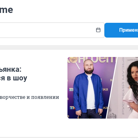
ime
Примен
ьянка:
ся в шоу
творчестве и появлении