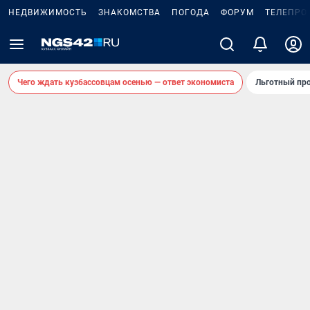
НЕДВИЖИМОСТЬ
ЗНАКОМСТВА
ПОГОДА
ФОРУМ
ТЕЛЕПРО
Чего ждать кузбассовцам осенью — ответ экономиста
Льготный про