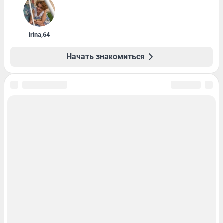
irina
,
64
Начать знакомиться