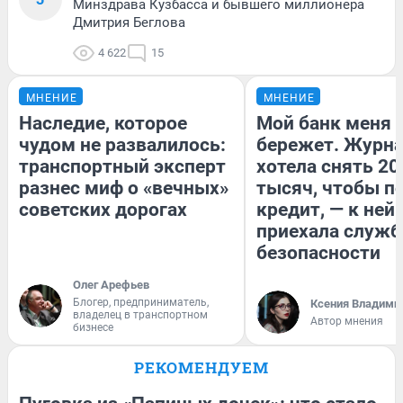
Минздрава Кузбасса и бывшего миллионера
Дмитрия Беглова
4 622
15
МНЕНИЕ
МНЕНИЕ
Наследие, которое
Мой банк меня
чудом не развалилось:
бережет. Журн
транспортный эксперт
хотела снять 20
разнес миф о «вечных»
тысяч, чтобы п
советских дорогах
кредит, — к ней
приехала служб
безопасности
Олег Арефьев
Блогер, предприниматель,
Ксения Владими
владелец в транспортном
Автор мнения
бизнесе
РЕКОМЕНДУЕМ