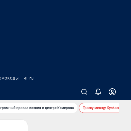
ОМОКОДЫ
ИГРЫ
громный провал возник в центре Кемерова
Трассу между Кузбассом и 