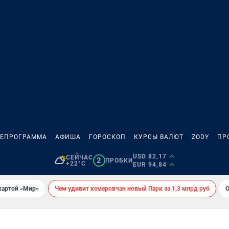
ЛЕПРОГРАММА
АФИША
ГОРОСКОП
КУРСЫ ВАЛЮТ
ZODY
ПР
USD 82,17
СЕЙЧАС
2
ПРОБКИ
+22°C
EUR 94,84
картой «Мир»
Чем удивит кемеровчан новый Парк за 1,3 млрд руб
О