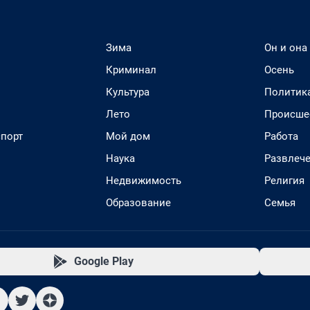
Зима
Он и она
Криминал
Осень
Культура
Политик
Лето
Происше
спорт
Мой дом
Работа
Наука
Развлеч
Недвижимость
Религия
Образование
Семья
Google Play