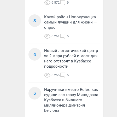
6 572
9
Какой район Новокузнецка
3
самый лучший для жизни —
опрос
6 261
5
Новый логистический центр
4
за 2 млрд рублей и мост для
него отстроят в Кузбассе —
подробности
6 256
5
Наручники вместо Rolex: как
5
судили экс-главу Минздрава
Кузбасса и бывшего
миллионера Дмитрия
Беглова