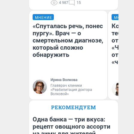
4 987
15
МНЕНИЕ
МНЕНИЕ
«Спуталась речь, понес
Колобо
пургу». Врач — о
тебя бо
смертельном диагнозе,
отложи
который сложно
«Челов
обнаружить
отзыв 
«челов
Ирина Волкова
Главврач клиники
На
«Реабилитация доктора
Волковой»
РЕКОМЕНДУЕМ
Одна банка — три вкуса:
рецепт овощного ассорти
на зиму для жителей