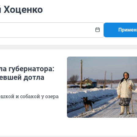
й Хоценко
Примен
ла губернатора:
ревшей дотла
шкой и собакой у озера