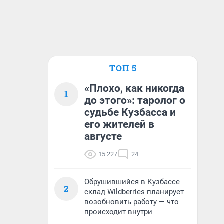
ТОП 5
«Плохо, как никогда
1
до этого»: таролог о
судьбе Кузбасса и
его жителей в
августе
15 227
24
Обрушившийся в Кузбассе
2
склад Wildberries планирует
возобновить работу — что
происходит внутри