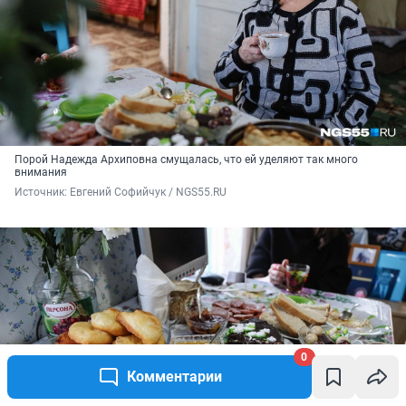
Порой Надежда Архиповна смущалась, что ей уделяют так много
внимания
Источник: 
Евгений Софийчук / NGS55.RU
0
Комментарии