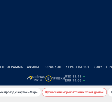
ЛЕПРОГРАММА
АФИША
ГОРОСКОП
КУРСЫ ВАЛЮТ
ZODY
ПР
USD 81,41
СЕЙЧАС
5
ПРОБКИ
+25°C
EUR 94,06
ый проезд с картой «Мир»
Кузбасский мэр-взяточник хочет домой