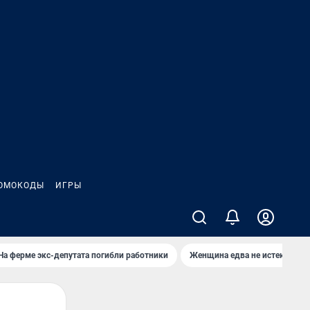
ОМОКОДЫ
ИГРЫ
На ферме экс-депутата погибли работники
Женщина едва не истекла кро