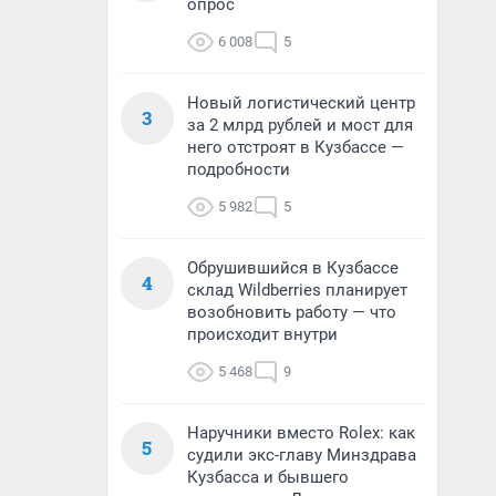
опрос
6 008
5
Новый логистический центр
3
за 2 млрд рублей и мост для
него отстроят в Кузбассе —
подробности
5 982
5
Обрушившийся в Кузбассе
4
склад Wildberries планирует
возобновить работу — что
происходит внутри
5 468
9
Наручники вместо Rolex: как
5
судили экс-главу Минздрава
Кузбасса и бывшего