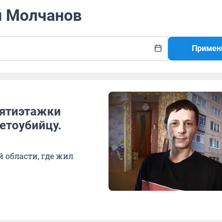
й Молчанов
Примен
пятиэтажки
етоубийцу.
 области, где жил