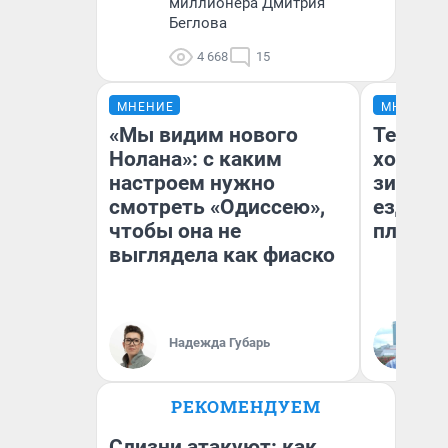
миллионера Дмитрия
Беглова
4 668
15
МНЕНИЕ
МНЕНИЕ
«Мы видим нового
Тепло 
Нолана»: с каким
холодн
настроем нужно
зимой.
смотреть «Одиссею»,
ездит н
чтобы она не
плюсы 
выглядела как фиаско
Надежда Губарь
Д
РЕКОМЕНДУЕМ
Слизни атакуют: как