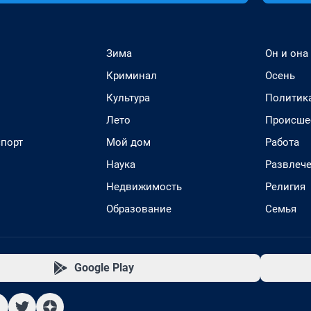
Зима
Он и она
Криминал
Осень
Культура
Политик
Лето
Происше
спорт
Мой дом
Работа
Наука
Развлеч
Недвижимость
Религия
Образование
Семья
Google Play