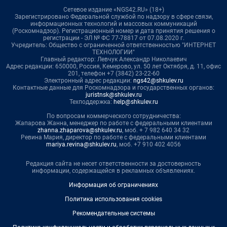
Сетевое издание «NGS42.RU» (18+)
Зарегистрировано Федеральной службой по надзору в сфере связи,
информационных технологий и массовых коммуникаций
(Роскомнадзор). Регистрационный номер и дата принятия решения о
регистрации - ЭЛ № ФС 77-78817 от 07.08.2020 г.
Учредитель: Общество с ограниченной ответственностью "ИНТЕРНЕТ
ТЕХНОЛОГИИ"
Главный редактор: Левчук Александр Николаевич
Адрес редакции: 650000, Россия, Кемерово, ул. 50 лет Октября, д. 11, офис
201, телефон +7 (3842) 23-22-60
Электронный адрес редакции:
ngs42@shkulev.ru
Контактные данные для Роскомнадзора и государственных органов:
juristnsk@shkulev.ru
Техподдержка:
help@shkulev.ru
По вопросам коммерческого сотрудничества:
Жапарова Жанна, менеджер по работе с федеральными клиентами
zhanna.zhaparova@shkulev.ru
, моб. + 7 982 640 34 32
Ревина Мария, директор по работе с федеральными клиентами
mariya.revina@shkulev.ru
, моб. +7 910 402 4056
Редакция сайта не несет ответственности за достоверность
информации, содержащейся в рекламных объявлениях.
Информация об ограничениях
Политика использования cookies
Рекомендательные системы