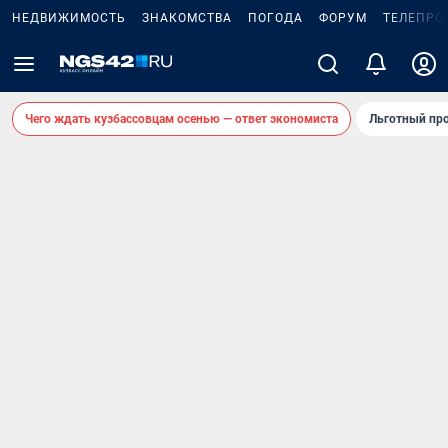
НЕДВИЖИМОСТЬ
ЗНАКОМСТВА
ПОГОДА
ФОРУМ
ТЕЛЕПРО
Чего ждать кузбассовцам осенью — ответ экономиста
Льготный про