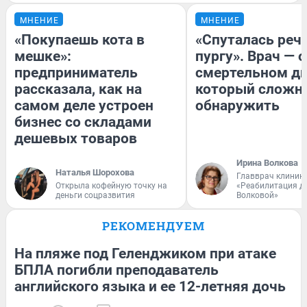
МНЕНИЕ
МНЕНИЕ
«Покупаешь кота в
«Спуталась речь
мешке»:
пургу». Врач — о
предприниматель
смертельном ди
рассказала, как на
который сложн
самом деле устроен
обнаружить
бизнес со складами
дешевых товаров
Ирина Волкова
Наталья Шорохова
Главврач клиник
Открыла кофейную точку на
«Реабилитация д
деньги соцразвития
Волковой»
РЕКОМЕНДУЕМ
На пляже под Геленджиком при атаке
БПЛА погибли преподаватель
английского языка и ее 12-летняя дочь