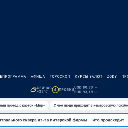
ЛЕПРОГРАММА
АФИША
ГОРОСКОП
КУРСЫ ВАЛЮТ
ZODY
ПР
USD 80,93
СЕЙЧАС
4
ПРОБКИ
+23°C
EUR 93,19
ный проезд с картой «Мир»
С чем люди приходят в кемеровскую психб
нтрального сквера из-за питерской фирмы — что происходит