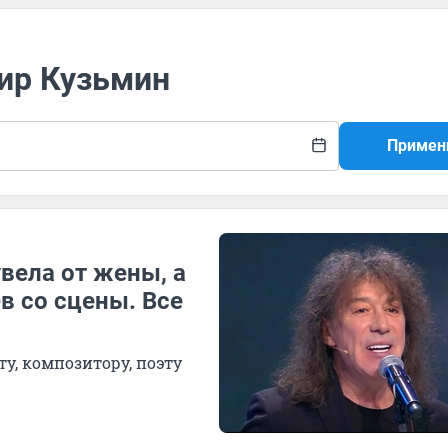
мир Кузьмин
Примен
вела от жены, а
в со сцены. Все
а
у, композитору, поэту