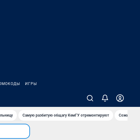
ОМОКОДЫ
ИГРЫ
ольницу
Самую разбитую общагу КемГУ отремонтируют
Сожительни