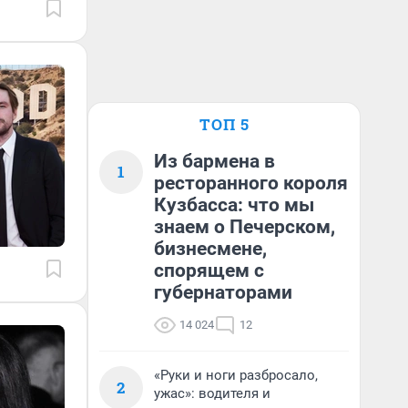
ТОП 5
Из бармена в
1
ресторанного короля
Кузбасса: что мы
знаем о Печерском,
бизнесмене,
спорящем с
губернаторами
14 024
12
«Руки и ноги разбросало,
2
ужас»: водителя и