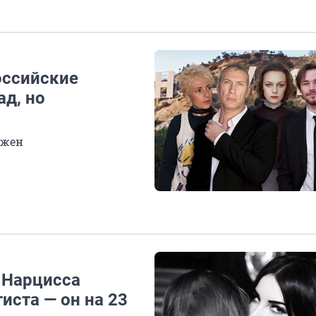
оссийские
ад, но
ужен
 Нарцисса
иста — он на 23