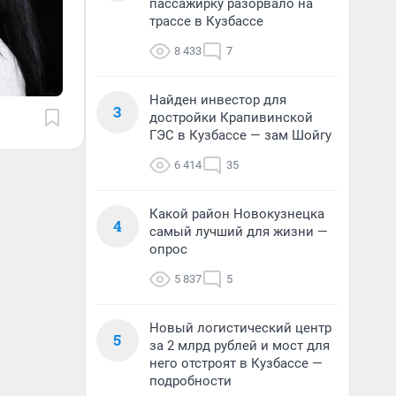
пассажирку разорвало на
трассе в Кузбассе
8 433
7
Найден инвестор для
3
достройки Крапивинской
ГЭС в Кузбассе — зам Шойгу
6 414
35
Какой район Новокузнецка
4
самый лучший для жизни —
опрос
5 837
5
Новый логистический центр
5
за 2 млрд рублей и мост для
него отстроят в Кузбассе —
подробности