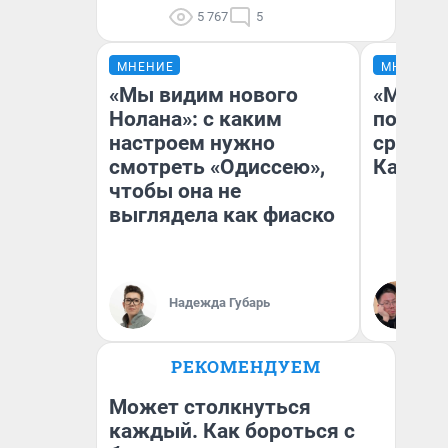
5 767
5
МНЕНИЕ
МНЕНИЕ
«Мы видим нового
«Машин
Нолана»: с каким
полете
настроем нужно
сравни
смотреть «Одиссею»,
Казахс
чтобы она не
выглядела как фиаско
Надежда Губарь
Ан
РЕКОМЕНДУЕМ
Может столкнуться
каждый. Как бороться с