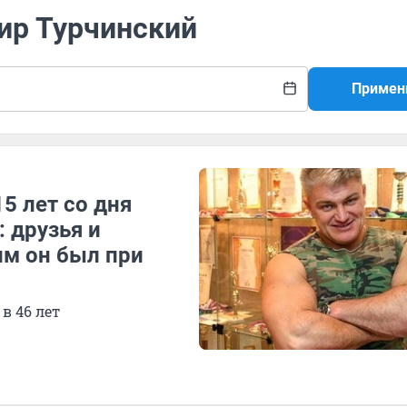
ир Турчинский
Примен
5 лет со дня
 друзья и
им он был при
в 46 лет