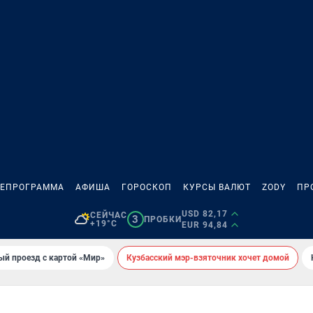
ЛЕПРОГРАММА
АФИША
ГОРОСКОП
КУРСЫ ВАЛЮТ
ZODY
ПР
USD 82,17
СЕЙЧАС
3
ПРОБКИ
+19°C
EUR 94,84
ый проезд с картой «Мир»
Кузбасский мэр-взяточник хочет домой