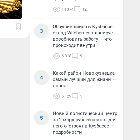
14 374
12
Обрушившийся в Кузбассе
3
склад Wildberries планирует
возобновить работу — что
происходит внутри
6 318
9
Какой район Новокузнецка
4
самый лучший для жизни —
опрос
6 129
5
Новый логистический центр
5
за 2 млрд рублей и мост для
него отстроят в Кузбассе —
подробности