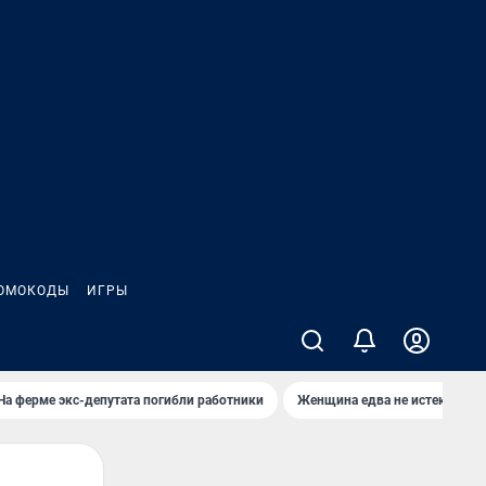
ОМОКОДЫ
ИГРЫ
На ферме экс-депутата погибли работники
Женщина едва не истекла кро