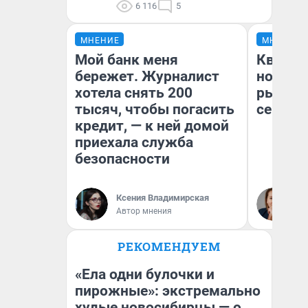
6 116
5
МНЕНИЕ
МНЕНИЕ
Мой банк меня
Кварти
бережет. Журналист
но деш
хотела снять 200
рынок 
тысяч, чтобы погасить
сейчас
кредит, — к ней домой
приехала служба
безопасности
Ек
Ксения Владимирская
ди
Автор мнения
не
РЕКОМЕНДУЕМ
«Ела одни булочки и
пирожные»: экстремально
худые новосибирцы — о