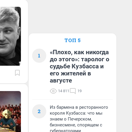
ТОП 5
«Плохо, как никогда
1
до этого»: таролог о
судьбе Кузбасса и
его жителей в
августе
14 811
19
Из бармена в ресторанного
2
короля Кузбасса: что мы
знаем о Печерском,
бизнесмене, спорящем с
губернаторами