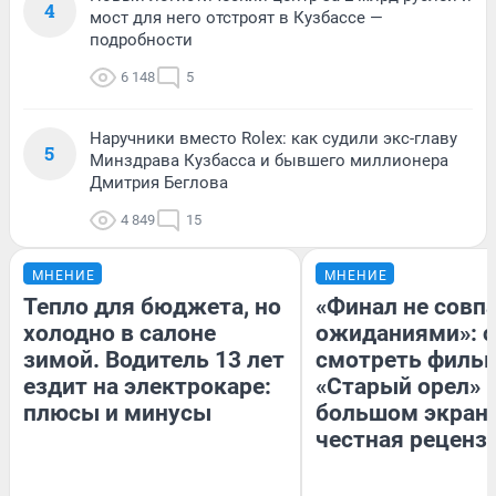
4
мост для него отстроят в Кузбассе —
подробности
6 148
5
Наручники вместо Rolex: как судили экс-главу
5
Минздрава Кузбасса и бывшего миллионера
Дмитрия Беглова
4 849
15
МНЕНИЕ
МНЕНИЕ
Тепло для бюджета, но
«Финал не совпа
холодно в салоне
ожиданиями»: с
зимой. Водитель 13 лет
смотреть филь
ездит на электрокаре:
«Старый орел» 
плюсы и минусы
большом экран
честная реценз