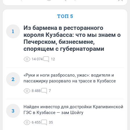
ТОП 5
Из бармена в ресторанного
1
короля Кузбасса: что мы знаем о
Печерском, бизнесмене,
спорящем с губернаторами
14 074
12
«Руки и ноги разбросало, ужас»: водителя и
2
пассажирку разорвало на трассе в Кузбассе
8 488
7
Найден инвестор для достройки Крапивинской
3
ГЭС в Кузбассе — зам Шойгу
6 455
35