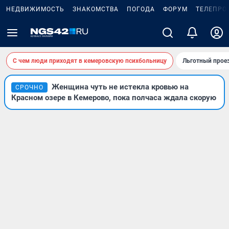
НЕДВИЖИМОСТЬ
ЗНАКОМСТВА
ПОГОДА
ФОРУМ
ТЕЛЕПРО
С чем люди приходят в кемеровскую психбольницу
Льготный проез
Женщина чуть не истекла кровью на
СРОЧНО
Красном озере в Кемерово, пока полчаса ждала скорую