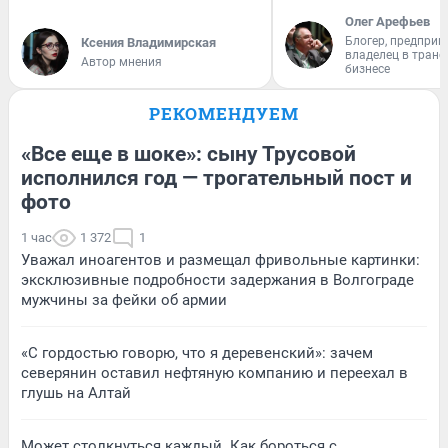
Олег Арефьев
Блогер, предприн
Ксения Владимирская
владелец в тран
Автор мнения
бизнесе
РЕКОМЕНДУЕМ
«Все еще в шоке»: сыну Трусовой
исполнился год — трогательный пост и
фото
1 час
1 372
1
Уважал иноагентов и размещал фривольные картинки:
эксклюзивные подробности задержания в Волгограде
мужчины за фейки об армии
«С гордостью говорю, что я деревенский»: зачем
северянин оставил нефтяную компанию и переехал в
глушь на Алтай
Может столкнуться каждый. Как бороться с