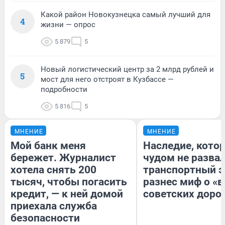
Какой район Новокузнецка самый лучший для
4
жизни — опрос
5 879
5
Новый логистический центр за 2 млрд рублей и
5
мост для него отстроят в Кузбассе —
подробности
5 816
5
МНЕНИЕ
МНЕНИЕ
Мой банк меня
Наследие, кото
бережет. Журналист
чудом не разва
хотела снять 200
транспортный э
тысяч, чтобы погасить
разнес миф о «
кредит, — к ней домой
советских доро
приехала служба
безопасности