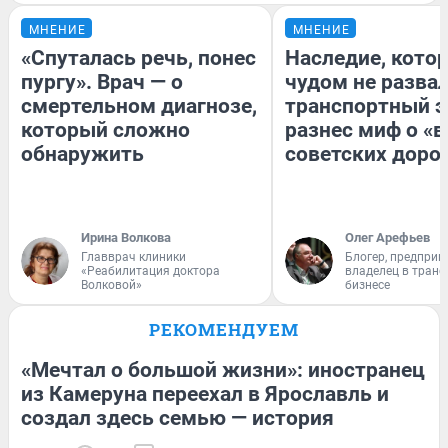
МНЕНИЕ
МНЕНИЕ
«Спуталась речь, понес
Наследие, кото
пургу». Врач — о
чудом не разва
смертельном диагнозе,
транспортный э
который сложно
разнес миф о «
обнаружить
советских доро
Ирина Волкова
Олег Арефьев
Главврач клиники
Блогер, предприн
«Реабилитация доктора
владелец в тран
Волковой»
бизнесе
РЕКОМЕНДУЕМ
«Мечтал о большой жизни»: иностранец
из Камеруна переехал в Ярославль и
создал здесь семью — история