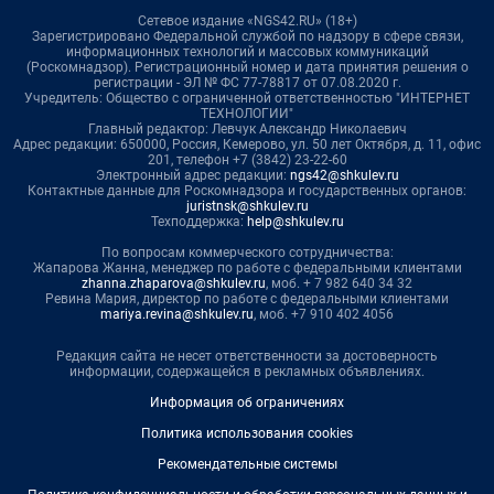
Сетевое издание «NGS42.RU» (18+)
Зарегистрировано Федеральной службой по надзору в сфере связи,
информационных технологий и массовых коммуникаций
(Роскомнадзор). Регистрационный номер и дата принятия решения о
регистрации - ЭЛ № ФС 77-78817 от 07.08.2020 г.
Учредитель: Общество с ограниченной ответственностью "ИНТЕРНЕТ
ТЕХНОЛОГИИ"
Главный редактор: Левчук Александр Николаевич
Адрес редакции: 650000, Россия, Кемерово, ул. 50 лет Октября, д. 11, офис
201, телефон +7 (3842) 23-22-60
Электронный адрес редакции:
ngs42@shkulev.ru
Контактные данные для Роскомнадзора и государственных органов:
juristnsk@shkulev.ru
Техподдержка:
help@shkulev.ru
По вопросам коммерческого сотрудничества:
Жапарова Жанна, менеджер по работе с федеральными клиентами
zhanna.zhaparova@shkulev.ru
, моб. + 7 982 640 34 32
Ревина Мария, директор по работе с федеральными клиентами
mariya.revina@shkulev.ru
, моб. +7 910 402 4056
Редакция сайта не несет ответственности за достоверность
информации, содержащейся в рекламных объявлениях.
Информация об ограничениях
Политика использования cookies
Рекомендательные системы