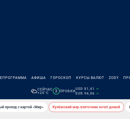
ЛЕПРОГРАММА
АФИША
ГОРОСКОП
КУРСЫ ВАЛЮТ
ZODY
ПР
USD 81,41
СЕЙЧАС
3
ПРОБКИ
+20°C
EUR 94,06
ый проезд с картой «Мир»
Кузбасский мэр-взяточник хочет домой