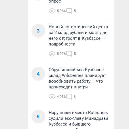
опрос
5 964
5
Новый логистический центр
3
за 2 млрд рублей и мост для
него отстроят в Кузбассе —
подробности
5 926
5
Обрушившийся в Кузбассе
4
склад Wildberries планирует
возобновить работу — что
происходит внутри
4 936
8
Наручники вместо Rolex: как
5
судили экс-главу Минздрава
Кузбасса и бывшего