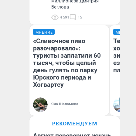
миллионера Дмитрия
Беглова
4 591
15
МНЕНИЕ
МНЕНИЕ
«Сливочное пиво
Тепло 
разочаровало»:
холодн
туристы заплатили 60
зимой.
тысяч, чтобы целый
ездит н
день гулять по парку
плюсы 
Юрского периода и
Хогвартсу
Яна Шаламова
Д
РЕКОМЕНДУЕМ
Август перевернет жизнь