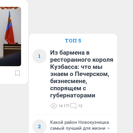
ТОП 5
Из бармена в
1
ресторанного короля
Кузбасса: что мы
знаем о Печерском,
бизнесмене,
спорящем с
губернаторами
14 171
12
Какой район Новокузнецка
2
самый лучший для жизни —