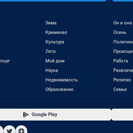
Зима
Он и она
Криминал
Осень
Культура
Политик
Лето
Происше
спорт
Мой дом
Работа
Наука
Развлеч
Недвижимость
Религия
Образование
Семья
Google Play