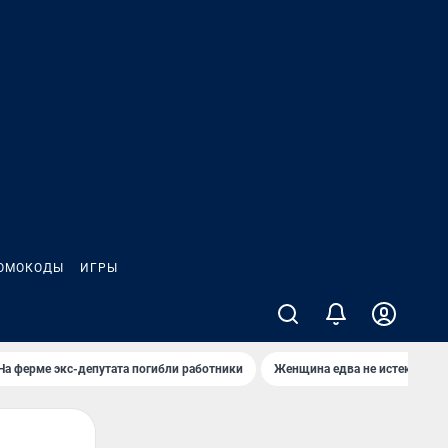
ОМОКОДЫ
ИГРЫ
На ферме экс-депутата погибли работники
Женщина едва не истекла кро