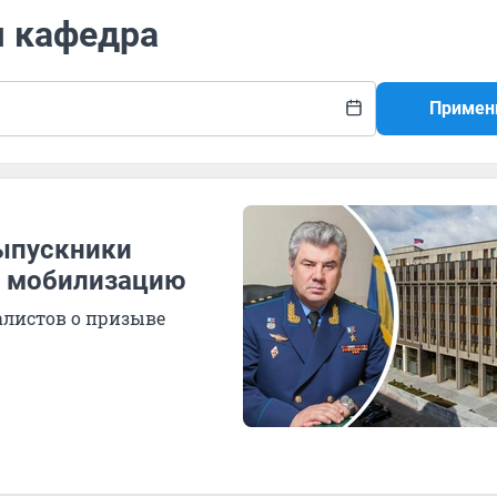
я кафедра
Примен
выпускники
ю мобилизацию
алистов о призыве