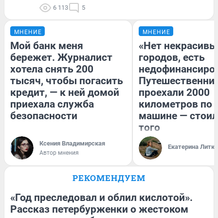
6 113
5
МНЕНИЕ
МНЕНИЕ
Мой банк меня
«Нет некрасивы
бережет. Журналист
городов, есть
хотела снять 200
недофинансиро
тысяч, чтобы погасить
Путешественни
кредит, — к ней домой
проехали 2000
приехала служба
километров по 
безопасности
машине — стоил
того
Ксения Владимирская
Екатерина Литк
Автор мнения
РЕКОМЕНДУЕМ
«Год преследовал и облил кислотой».
Рассказ петербурженки о жестоком