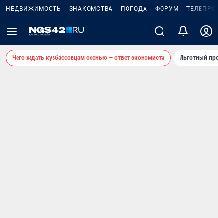
НЕДВИЖИМОСТЬ
ЗНАКОМСТВА
ПОГОДА
ФОРУМ
ТЕЛЕПРО
Чего ждать кузбассовцам осенью — ответ экономиста
Льготный про