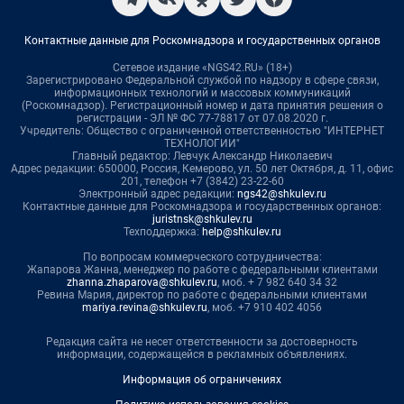
Контактные данные для Роскомнадзора и государственных органов
Сетевое издание «NGS42.RU» (18+)
Зарегистрировано Федеральной службой по надзору в сфере связи,
информационных технологий и массовых коммуникаций
(Роскомнадзор). Регистрационный номер и дата принятия решения о
регистрации - ЭЛ № ФС 77-78817 от 07.08.2020 г.
Учредитель: Общество с ограниченной ответственностью "ИНТЕРНЕТ
ТЕХНОЛОГИИ"
Главный редактор: Левчук Александр Николаевич
Адрес редакции: 650000, Россия, Кемерово, ул. 50 лет Октября, д. 11, офис
201, телефон +7 (3842) 23-22-60
Электронный адрес редакции:
ngs42@shkulev.ru
Контактные данные для Роскомнадзора и государственных органов:
juristnsk@shkulev.ru
Техподдержка:
help@shkulev.ru
По вопросам коммерческого сотрудничества:
Жапарова Жанна, менеджер по работе с федеральными клиентами
zhanna.zhaparova@shkulev.ru
, моб. + 7 982 640 34 32
Ревина Мария, директор по работе с федеральными клиентами
mariya.revina@shkulev.ru
, моб. +7 910 402 4056
Редакция сайта не несет ответственности за достоверность
информации, содержащейся в рекламных объявлениях.
Информация об ограничениях